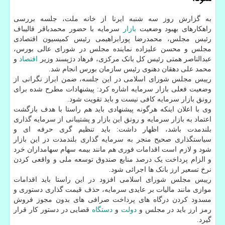
به گزارش روز سه شنبه ایرنا از خانه ملت، جلسه بررسی
راهکارهای بهبود وضعیت
بازار
سرمایه با حضور محمدباقر قالیباف
رئیس مجلس، محمدرضا پورابراهیمی رئیس کمیسیون اقتصادی
مجلس و محسن علیزاده نماینده مجلس در شورای عالی بورس،
عبدالناصر همتی رئیس کل بانک مرکزی، فرهاد دژپسند وزیر
اقتصاد
و
محمد علی دهقان دهنوی رئیس سازمان بورس انجام شد.
رییس مجلس شورای اسلامی در این جلسه، ضمن ابراز نگرانی از
وضعیت فعلی بازار سرمایه اشاره کرد: پیشنهادات مطرح شده برای
رونق بازار سرمایه کافی نیست و باید تقویت شود.
وی با اعلان اینکه هرگونه پیشنهادی باید هم راستا با هدف بازگشت
اعتماد به بازار سرمایه و رونق این بازار و پشتیبانی از سرمایه گذاری
بلندمدت باشد، اظهار داشت: باید تنظیم گری حرفه ای و
سیاستگذاری صحیح منجر به سرمایه گذاری بلندمدت در این بازار
شود و لازم است اقدامات فوری هم مانند بیمه سهام سهامداران خرد
و الزام پرداخت یک درصد منابع صندوق توسعه ملی و واقعی کردن
نرخ تسعیر ارز بانک ها اجرائی شود.
رییس مجلس شورای اسلامی افزود در این راستا باید اقدامات
موازی مانند مالیات بر عایدی سرمایه، حذف قیمت گذاری دستوری و
مسدود کردن درگاه های پرداخت صرافی های بدون مجوز فروش
رمز ارز باید در مجلس و
دولت
و
دستگاه
قضایی در دستور کار قرار
گیرد.