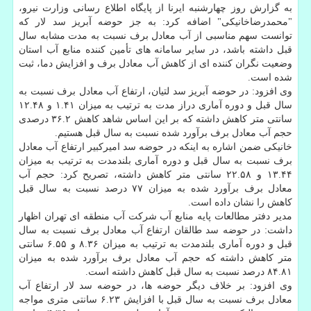
به گزارش روز چهارشنبه ایرنا از پایگاه اطلاع رسانی وزارت نیرو،
"محمدرضاخانیکی" اضافه کرد: به جز حوضه آبریز سد لار که
توانست سهم مناسبی از آب معادل برف نسبت به مدت مشابه سال
قبل داشته باشد، در سایر سامانه های تأمین کننده منابع آب استان
وضعیت نگران کننده ای از کاهش آب معادل برف و افزایش دما، ثبت
شده است.
وی افزود: در حوضه آبریز سد لتیان، ارتفاع آب معادل برف نسبت به
سال قبل و دوره آماری دراز مدت به ترتیب به میزان ۱.۴۱ و ۱۲.۴۸
سانتی متر کاهش داشته که بر این اساس شاهد کاهش ۳۶.۲ درصدی
حجم آب معادل برف برآورد شده نسبت به سال قبل هستیم.
خانیکی ضمن اشاره به اینکه در حوضه سد امیرکبیر ارتفاع آب معادل
برف نسبت به سال قبل و دوره آماری بلندمدت به ترتیب به میزان
۱۳.۴۴ و ۲۲.۵۸ سانتی متر کاهش داشته، تصریح کرد: حجم آب
معادل برف برآورد شده به میزان ۷۷ درصد نسبت به سال قبل
کاهش را نشان داده است.
مدیر دفتر مطالعات پایه منابع آب شرکت آب منطقه ای تهران اظهار
داشت: در حوضه سد طالقان ارتفاع آب معادل برف نسبت به سال
قبل و دوره آماری بلندمدت به ترتیب به میزان ۸.۳۶ و ۶.۵۵ سانتی
متر کاهش داشته که حجم آب معادل برف برآورد شده به میزان
۸۴.۸۱ درصد نسبت به سال قبل کاهش داشته است.
وی افزود: بر خلاف دیگر حوضه ها، در حوضه سد لار ارتفاع آب
معادل برف نسبت به سال قبل با افزایش ۶.۲۳ سانتی متری مواجه