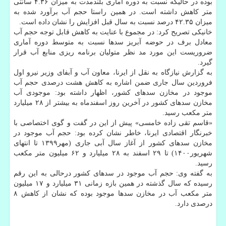
بوده در حالیکه نسبت به دوره آماری بلندمدت به میزان ۴.۳۶ سانتی
متر کاهش داشته است. در همین راستا حجم آب برآورد شده به
میزان ۴۲.۳۵ درصد نسبت به سال قبل افزایش را نشان داده است.
خانیکی تصریح کرد: در مجموع با عنایت به کاهش قابل توجه حجم آب
معادل برف در حوضه آبریز سدها نسبت به متوسط دوره آماری
ضروریست این مورد مد نظر متولیان برنامه ریزی منابع آب قرار
گیرد.
به گزارش نیازگاه به نقل از ایرنا، معاون آب و آبفای وزیر نیرو اول
فروردین سال جاری ضمن اشاره به کاهش هشت درصدی حجم آب
موجود در مخازن سدهای کشور، اظهار داشته بود: موجودی آب
مخازن سدهای کشور در آخرین روز اسفندماه به بیشتر از ۲۸ میلیارد
متر مکعب رسید.
«قاسم تقی زاده خامسی» پیش از این در گفت و گوی اختصاصی با
خبرنگار اقتصادی ایرنا، خاطر نشان کرده بود: حجم آب موجود در
مخازن سدهای کشور از آغاز سال آبی جاری (مهر۱۳۹۹ تا انتهای
شهریور۱۴۰۰) تا ۲۹ اسفند به ۲۸ میلیارد و ۶۲ میلیون متر مکعب
رسید.
به گفته وی: حجم آب موجود در سدهای کشور درحالی به این رقم
رسیده که سال گذشته در همین بازه زمانی ۳۱ میلیارد و ۱۷ میلیون
متر مکعب آب در مخازن سدها موجود بوده که نشان از کاهش ۸
درصدی دارد.