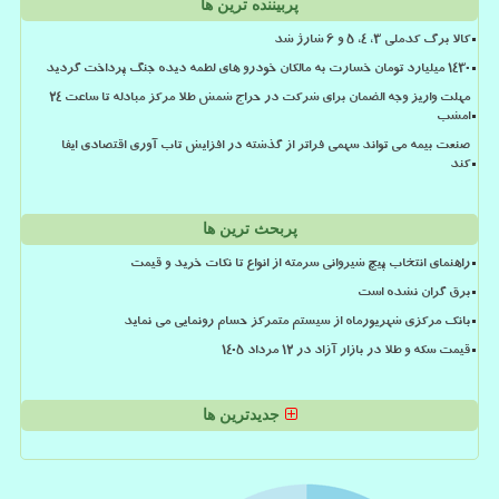
پربیننده ترین ها
کالا برگ کدملی 3، 4، 5 و 6 شارژ شد
۱۴۳۰ میلیارد تومان خسارت به مالکان خودرو های لطمه دیده جنگ پرداخت گردید
مهلت واریز وجه الضمان برای شرکت در حراج شمش طلا مرکز مبادله تا ساعت ۲۴
امشب
صنعت بیمه می تواند سهمی فراتر از گذشته در افزایش تاب آوری اقتصادی ایفا
کند
پربحث ترین ها
راهنمای انتخاب پیچ شیروانی سرمته از انواع تا نکات خرید و قیمت
برق گران نشده است
بانک مرکزی شهریورماه از سیستم متمرکز حسام رونمایی می نماید
قیمت سکه و طلا در بازار آزاد در ۱۲ مرداد ۱۴۰۵
جدیدترین ها