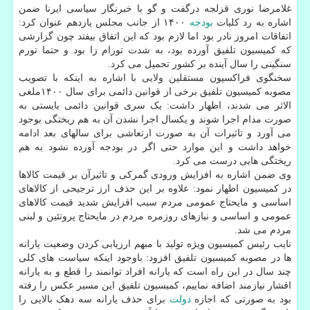
غلامرضا نوری قزلجه درگفت و گو با خبرنگار سیاسی ایرنا ضمن
اشاره به رد کلیات
بودجه
۱۴۰۰ از جانب مجلس یازدهم عنوان کرد:
اتفاقات امروز نادر بود اما لازم بود که این اتفاق بیفتد چون گزارشی
که کمیسیون تلفیق آورده بود، به شدت تورام زا بود و حتما تورم
سنگینی را سال آینده بر کشور تحمیل می کرد.
سخنگوی فراکسیون مستقلین ولایی با اشاره به اینکه با تصویب
مصوبه کمیسیون تلفیق برخی از قوانین دائمی برای سال ۱۴۰۰ملغی
الاثر می شدند، اظهار داشت: یک سری قوانین دائمی بایستی به
صورت مدام اجرا شوند و یکسال اجرا نشدن آن به هم ریختگی بوجود
می آورد و تاثیرات آن به صورت ارتعاشی برای سالهای بعد ادامه
خواهد داشت و این موارد حتی اگر در بودجه آورده نشود به هم
ریختگی هایی درست می کرد.
وی ضمن اشاره به افزایش ورودی گمرکی و تاثیرآن بر قیمت کالاها
در کمیسیون اظهار نمود: علاوه بر این حذف ارز ترجیحی از کالاهای
اساسی و مایحتاج عمومی مردم سبب افزایش شدید قیمت کالاهای
عمومی و اساسی و نیازهای روزمره مردم در مایحتاج پروتئین و لبنی
مردم می شد.
نایب رئیس کمیسیون ویژه تولید با مبهم ارزیابی کردن وضعیت یارانه
ها در مصوبه کمیسیون تلفیق افزود: باوجود اینکه سیاست های کلی
چند سال در این راه است که یارانه افراد توانمند را قطع و به یارانه
اقشار نیازمند اضافه نماییم، کمیسیون تلفیق این مسیر عکس را رفته
بود به صورتی که اجازه
دولت
برای حذف یارانه سه دهک بالایی را