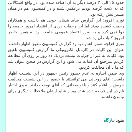
حدود ۲۵ الی۳۰ درصد دیگر به آن اضافه شده بود. در واقع اشکالاتی
که به لایحه گرفته بودیم برعکس شده و در کمیسیون هم در همان
مسیر پیش رفته بود.
نوری افزود: این گزارش شاید بندهای خوبی هم داشت و همکاران
زحمت کشیده بودند اما این زحمات دردی از اقتصاد امروز جامعه را
دوا نمی کرد و به ضرر اقتصاد عمومی جامعه بود به همین خاطر
امروز کلیات آن رد شد.
نوری قزلجه ضمن اشاره به رد گزارش کمیسیون تلفیق اظهار داشت:
عنوان این کلیات در کارتابل الکترونیکی ما گزارش کمیسیون تلفیق
بود. کلیات به غیر از جزئیات نیست نزدیک ده روز بر روی آن مطالعه
کردیم سرجمع آن کلیات می شود و این گزارش در صحن عنوان شد
که ما با آن مخالفت کردیم.
وی ضمن اشاره به عدم حضور رئیس جمهور در این نشست اظهار
داشت: آقای روحانی می توانستند با حضور در این نشست مخالفت
خویش را اعلام کنند و با توضیحاتی که آقای نوبخت دادند به وی اختیار
تام در این عرصه داده شده بود و شاید ایشان ملاحظات دیگری برای
نیامدن داشتند.
منبع:
نیازگاه