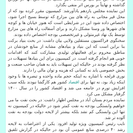
گذاشته و نهایتاً بر بورس اثر منفی بگذارد.
این نماینده مجلس یازدهم یادآورشد: کمیسیون مقرر کرده بود که از
محل قیر مجانی به راه های بین مزارع که توسط بسیج اجرا شود،
اختصاص داده شود این در شرایطی است که هنوز خیابان ها و کوچه
های شهرها ور وستا مشکل دارند و برای آسفالت راه های بین مزارع
توسط یک نهاد غیرمتولی و غیرتخصصی بودجه اختصاص داده بودند.
سخنگوی فراکسیون مستقلین ولایی بیان داشت: در بحث بنیاد برکت
بنا براین است که این بنیاد و بنیادهای مشابه از منابع خودشان در
مناطق محروم برای فعالیتهای تولیدی مشارکت کنند که اقدامات
خوبی هم انجام گرفته است. در کمیسیون برای این بنیادها تسهیلات در
نظر گرفته بودند در حالیکه این تسهیلات باید به همان صاحب صنعت و
بخش خصوصی یابد نه کسانی که هزینه و توان مالی را دارند.
نوری قزلجه با اشاره به اینکه حجم ماده واحده و تبصره ها با وجود
اینکه زیاد بود، نه تنها برای
اقتصاد
کشور هم کارگشا نبودند بلکه سبب
افزایش تورم در جامعه می شد و اقتصاد کشور را در سال ۱۴۰۰
گرفتار مشکل می کرد.
نماینده مردم بستان آباد در مجلس اظهار داشت: در بحث نفت ما می
خواهیم وابستگی بودجه به نفت کمتر شود در حالیکه در کمیسیون نه
تنها این وابستگی کم نشد بلکه بیشتر از لایحه دولت بودجه به نفت
آلوده تر شد.
نایب رئیس کمیسیون ویژه تولید افزود: یکی از اعتراضات به لایحه
رشد ۴۰ درصدی منابع عمومی آن بود در حالیکه در گزارش تلفیق