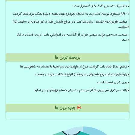
کالا برگ کدملی 3، 4، 5 و 6 شارژ شد
۱۴۳۰ میلیارد تومان خسارت به مالکان خودرو های لطمه دیده جنگ پرداخت گردید
مهلت واریز وجه الضمان برای شرکت در حراج شمش طلا مرکز مبادله تا ساعت ۲۴
امشب
صنعت بیمه می تواند سهمی فراتر از گذشته در افزایش تاب آوری اقتصادی ایفا
کند
پربحث ترین ها
چشم انداز صادرات گوشت مرغ از ناپایداری سیاستها تا اعتماد به خصوصی ها
راهنمای انتخاب پیچ شیروانی سرمته از انواع تا نکات خرید و قیمت
برق گران نشده است
بانک مرکزی شهریورماه از سیستم متمرکز حسام رونمایی می نماید
جدیدترین ها