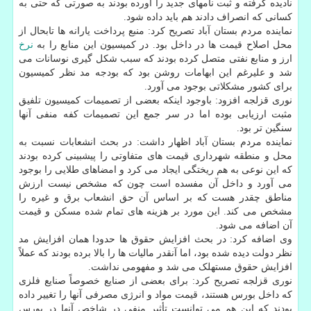
نادیده گرفته و ثبت نامهای جدید را آورده بودند به صورتی که حتی به
کسانی که انصراف دادند هم باید داده شود.
نماینده مردم بستان آباد تصریح کرد: منبع پرداخت یارانه ها تابحال از
محل اصلاح قیمت ها در داخل بود. در کمیسیون این منابع را به
نرخ
ارز و منابع نفتی متصل کرده بودند که سبب شکل گیری نوسانات می
شد و علیرغم این ابهامات روشن بود که بودجه مد نظر کمیسیون
برای کشور مشکلاتی بوجود می آورد.
نوری قزلجه افزود: باوجود اینکه بعضی از تصمیمات کمیسیون تلفیق
مثبت ارزیابی بوده اما در سر جمع این تصمیمات کفه منفی آنها
سنگین تر بود.
نماینده مردم بستان آباد اظهار داشت: در بحث انشعابات نسبت به
محل و منطقه شهرداری قیمت های متفاوتی را پیشبینی کرده بودند
که این نوعی به هم ریختگی ایجاد می کرد و امضاهای طلایی را بوجود
می آورد و داخل آن مفسده است چون که مشخص نیست ارزش
مناطق چقدر هست که بر اساس آن حق انشعاب برق و غیره را
مشخص می کند. این مورد بر هزینه های تمام شده مسکن و قیمت
آن اضافه می شود.
وی اضافه کرد: در بحث افزایش حقوق ها حدودا همان افزایش مد
نظر دولت دیده شده بود، اما آنقدر مالیات ها را بالا برده بودند که عملاً
افزایش حقوق مستهلک می شد و مفهومی نداشت.
نوری قزلجه تصریح کرد: برای بعضی از صنایع خصوصاً صنایع فلزی
که داخل بورس هستند، قیمت مواد و انرژی مصرفی آنها را تغییر داده
بودند که این هم می توانست تأثیر منفی در شاخص آنها در بورس