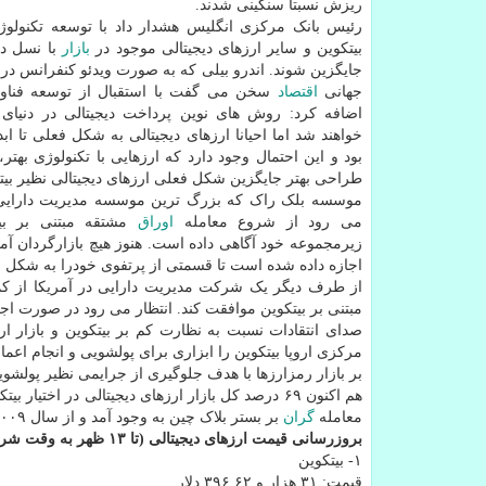
ریزش نسبتا سنگینی شدند.
رئیس بانک مرکزی انگلیس هشدار داد با توسعه تکنولوژی
بیتکوین و سایر ارزهای دیجیتالی موجود در
بازار
با نسل دی
جایگزین شوند. اندرو بیلی که به صورت ویدئو کنفرانس 
جهانی
اقتصاد
سخن می گفت با استقبال از توسعه فناو
اضافه کرد: روش های نوین پرداخت دیجیتالی در دنیای م
خواهند شد اما احیانا ارزهای دیجیتالی به شکل فعلی تا ابد
بود و این احتمال وجود دارد که ارزهایی با تکنولوژی بهتر،
طراحی بهتر جایگزین شکل فعلی ارزهای دیجیتالی نظیر بیت
موسسه بلک راک که بزرگ ترین موسسه مدیریت دارایی
می رود از شروع معامله
اوراق
مشتقه مبتنی بر بیت
زیرمجموعه خود آگاهی داده است. هنوز هیچ بازارگردان آمری
اجازه داده شده است تا قسمتی از پرتفوی خودرا به شکل بیتک
مبتنی بر بیتکوین موافقت کند. انتظار می رود در صورت اج
صدای انتقادات نسبت به نظارت کم بر بیتکوین و بازار ار
مرکزی اروپا بیتکوین را ابزاری برای پولشویی و انجام اعم
بر بازار رمزارزها با هدف جلوگیری از جرایمی نظیر پولش
معامله
گران
بر بستر بلاک چین به وجود آمد و از سال ۲۰۰۹ معاملات اولیه آن شکل گرفت.
بروزرسانی قیمت ارزهای دیجیتالی (تا ۱۳ ظهر به وقت شرقی)
۱- بیتکوین
قیمت: ۳۱ هزار و ۳۹۶.۶۲ دلار