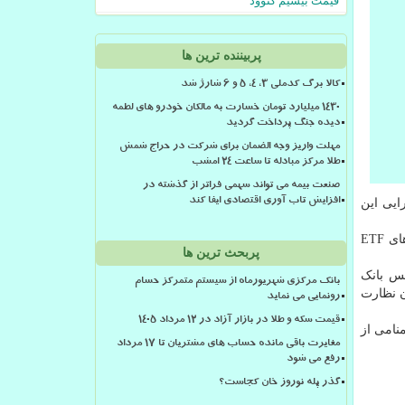
قیمت بیسیم کنوود
پربیننده ترین ها
کالا برگ کدملی 3، 4، 5 و 6 شارژ شد
۱۴۳۰ میلیارد تومان خسارت به مالکان خودرو های لطمه
دیده جنگ پرداخت گردید
مهلت واریز وجه الضمان برای شرکت در حراج شمش
طلا مرکز مبادله تا ساعت ۲۴ امشب
صنعت بیمه می تواند سهمی فراتر از گذشته در
ایی این
افزایش تاب آوری اقتصادی ایفا کند
از طرف دیگر یک شرکت مدیریت دارایی در آمریکا از کمیسیون بورس و اوراق بهادار آمریکا درخواست کرده است با ایجاد صندوق های ETF
پربحث ترین ها
یس بانک
بانک مرکزی شهریورماه از سیستم متمرکز حسام
ن نظارت
رونمایی می نماید
قیمت سکه و طلا در بازار آزاد در ۱۲ مرداد ۱۴۰۵
ن ۱۲ سال پیش توسط گروه گمنامی از
مغایرت باقی مانده حساب های مشتریان تا 17 مرداد
رفع می شود
گذر پله نوروز خان کجاست؟