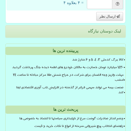
= ۴ بعلاوه ۴
ارسال نظر
لینک دوستان نیازگاه
پربیننده ترین ها
کالا برگ کدملی 3، 4، 5 و 6 شارژ شد
۱۴۳۰ میلیارد تومان خسارت به مالکان خودرو های لطمه دیده جنگ پرداخت گردید
مهلت واریز وجه الضمان برای شرکت در حراج شمش طلا مرکز مبادله تا ساعت ۲۴
امشب
صنعت بیمه می تواند سهمی فراتر از گذشته در افزایش تاب آوری اقتصادی ایفا
کند
پربحث ترین ها
چشم انداز صادرات گوشت مرغ از ناپایداری سیاستها تا اعتماد به خصوصی ها
راهنمای انتخاب پیچ شیروانی سرمته از انواع تا نکات خرید و قیمت