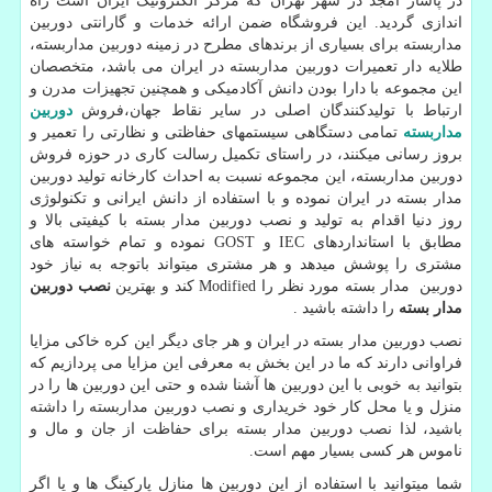
در پاساژ امجد در شهر تهران که مرکز الکترونیک ایران است راه
اندازی گردید. این فروشگاه ضمن ارائه خدمات و گارانتی دوربین
مداربسته برای بسیاری از برندهای مطرح در زمینه دوربین مداربسته،
طلایه دار تعمیرات دوربین مداربسته در ایران می باشد، متخصصان
این مجموعه با دارا بودن دانش آکادمیکی و همچنین تجهیزات مدرن و
ارتباط با تولیدکنندگان اصلی در سایر نقاط جهان،فروش
دوربین
مداربسته
تمامی دستگاهی سیستمهای حفاظتی و نظارتی را تعمیر و
بروز رسانی میکنند، در راستای تکمیل رسالت کاری در حوزه فروش
دوربین مداربسته، این مجموعه نسبت به احداث کارخانه تولید دوربین
مدار بسته در ایران نموده و با استفاده از دانش ایرانی و تکنولوژی
روز دنیا اقدام به تولید و نصب دوربین مدار بسته با کیفیتی بالا و
مطابق با استانداردهای
IEC
و
GOST
نموده و تمام خواسته های
مشتری را پوشش میدهد و هر مشتری میتواند باتوجه به نیاز خود
دوربین مدار بسته مورد نظر را
Modified
کند و بهترین
نصب دوربین
مدار بسته
را داشته باشید
.
نصب دوربین مدار بسته در ایران و هر جای دیگر این کره خاکی مزایا
فراوانی دارند که ما در این بخش به معرفی این مزایا می پردازیم که
بتوانید به خوبی با این دوربین ها آشنا شده و حتی این دوربین ها را در
منزل و یا محل کار خود خریداری و نصب دوربین مداربسته را داشته
باشید، لذا نصب دوربین مدار بسته برای حفاظت از جان و مال و
ناموس هر کسی بسیار مهم است.
شما میتوانید با استفاده از این دوربین ها منازل پارکینگ ها و یا اگر