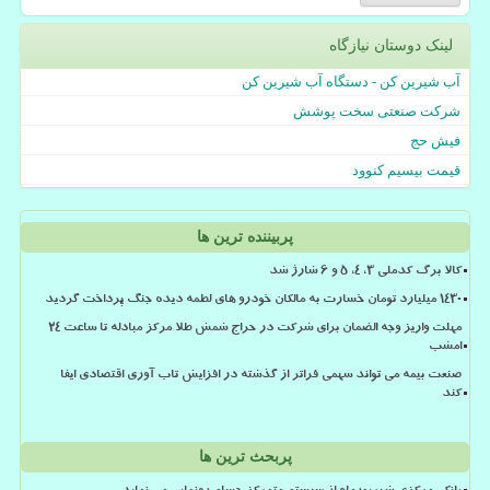
لینک دوستان نیازگاه
آب شیرین کن - دستگاه آب شیرین کن
شرکت صنعتی سخت پوشش
فیش حج
قیمت بیسیم کنوود
پربیننده ترین ها
کالا برگ کدملی 3، 4، 5 و 6 شارژ شد
۱۴۳۰ میلیارد تومان خسارت به مالکان خودرو های لطمه دیده جنگ پرداخت گردید
مهلت واریز وجه الضمان برای شرکت در حراج شمش طلا مرکز مبادله تا ساعت ۲۴
امشب
صنعت بیمه می تواند سهمی فراتر از گذشته در افزایش تاب آوری اقتصادی ایفا
کند
پربحث ترین ها