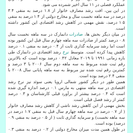
عملکرد فصلی در ۱۱ سال اخیر شمرده می شود.
در این بین، افت رشد مصارف خانوار از ۱.۸ درصد به منفی ۳.۴
درصد در سه ماهه نخست سال و مخارج دولتی از ۱.۴ درصد به منفی
۱.۵ درصد، نقش مهمی در کاهش رشد اقتصادی این کشور داشته
است.
در میان دیگر بخش ها،
صادرات
دانمارک در سه ماهه نخست سال
۰.۸ درصد کمتر از صادرات سه ماهه چهارم سال قبل این کشور بوده
است اما رشد سرمایه گذاری ثابت از ۰.۴ درصد به منفی ۰.۱ درصد
کاهش پیدا کرده است. متوسط
نرخ
رشد اقتصادی در دانمارک طی
بازه زمانی ۱۹۹۱ تا ۲۰۱۹ معادل ۰.۴۲ درصد بوده است که بالاترین
رقم ثبت شده مربوط به سه ماهه دوم سال ۲۰۰۶ با ۳ درصد و
کمترین رقم ثبت شده نیز مربوط به سه ماهه پایانی سال ۲۰۰۸ با
منفی ۲.۴ درصد بوده است.
همین طور در دیگر کشور شمالی اروپا یعنی سوئد نیز نرخ رشد
اقتصادی در سه ماهه منتهی به مارس ۰.۱ درصد اندازه گیری شده
است که ۰.۴ درصد بیشتر از برآورد قبلی کارشناسان و ۰.۳ درصد
کمتر از رشد فصل قبلی است.
بخش مهمی از این کاهش رشد ناشی از کاهش رشد مصارف خانوار
( از ۰.۷ درصد در سه ماهه چهارم سال قبل به منفی ۱.۷ درصد در
سه ماهه نخست) و سرمایه گذاری ثابت ( از ۰.۵ درصد به منفی ۰.۹
درصد) بوده است.
در طول همین مدت میزان مخارج دولتی از ۰.۲ درصد به منفی ۰.۳