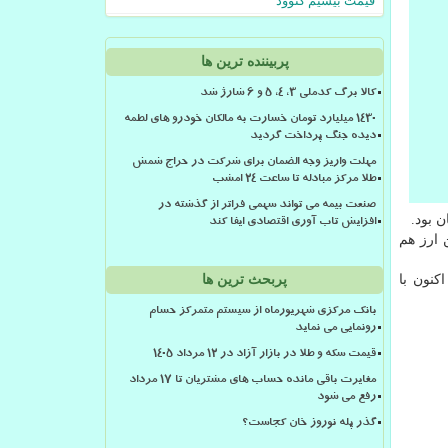
قیمت بیسیم کنوود
پربیننده ترین ها
کالا برگ کدملی 3، 4، 5 و 6 شارژ شد
۱۴۳۰ میلیارد تومان خسارت به مالکان خودرو های لطمه
دیده جنگ پرداخت گردید
مهلت واریز وجه الضمان برای شرکت در حراج شمش
طلا مرکز مبادله تا ساعت ۲۴ امشب
صنعت بیمه می تواند سهمی فراتر از گذشته در
افزایش تاب آوری اقتصادی ایفا کند
 ارز هم
 اكنون با
پربحث ترین ها
بانک مرکزی شهریورماه از سیستم متمرکز حسام
رونمایی می نماید
قیمت سکه و طلا در بازار آزاد در ۱۲ مرداد ۱۴۰۵
مغایرت باقی مانده حساب های مشتریان تا 17 مرداد
رفع می شود
گذر پله نوروز خان کجاست؟