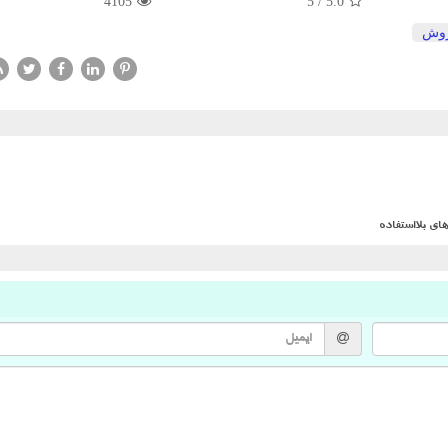
4105
5
/
5.0
وش
ی بلااستفاده