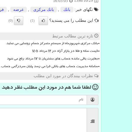
1398/10/29
16:03:03
تگهای خبر:
بانك
,
بانك مركزی
,
عرضه
,
فر
این مطلب را می پسندید؟
(0)
(1)
تازه ترین مطالب مرتبط
بانک مرکزی شهریورماه از سیستم متمرکز حسام رونمایی می نماید
قیمت سکه و طلا در بازار آزاد در ۱۲ مرداد ۱۴۰۵
مغایرت باقی مانده حساب های مشتریان تا 17 مرداد رفع می شود
سامانه مدیریت حساب های بانکی فرا می رسد پایان سردرگمی حساب ها
نظرات بینندگان در مورد این مطلب
لطفا شما هم
در مورد این مطلب
نظر دهید