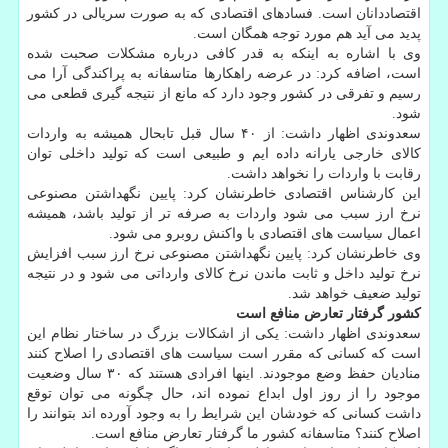
اقتصاددانان است. فسادهای اقتصادی كه به صورت سریالی در كشور
پدید می آید هم مورد توجه همگان است.
وی با اشاره به اینكه به قدر كافی درباره مشكلات صحبت شده
است، اضافه كرد: در عرضه راهكارها متاسفانه به پراكندگی آرا می
رسیم و تفرقی در كشور وجود دارد كه مانع از نتیجه گیری قطعی می
شود.
سعدوندی اظهار داشت: از ۴۰ سال قبل تابحال همیشه به واردات
كالای خارجی یارانه داده ایم و طبیعی است كه تولید داخلی توان
رقابت با واردات را نخواهد داشت.
این كارشناس اقتصادی خاطرنشان كرد: پایین نگهداشتن مصنوعی
نرخ ارز سبب می شود واردات به صرفه تر از تولید باشد، همیشه
اعمال سیاست های اقتصادی با واكنش روبرو می شود.
وی خاطرنشان كرد: پایین نگهداشتن مصنوعی نرخ ارز سبب افزایش
نرخ تولید داخل و ثابت ماندن نرخ كالای وارداتی می شود و در نتیجه
تولید ضعیف خواهد شد.
كشور گرفتار تعارض منافع است
سعدوندی اظهار داشت: یكی از اشكالات بزرگ در ساختار نظام این
است كه كسانی كه مقرر است سیاست های اقتصادی را اصلاح كنند
منادیان حفظ وضع موجودند. اینها افرادی هستند كه ۳۰ سال وضعیت
موجود را از روز اول ابداع نموده اند، حال چگونه می توان توقع
داشت كسانی كه خودشان این شرایط را به وجود آورده اند بتوانند را
اصلاح كنند؟ متاسفانه كشور ما گرفتار تعارض منافع است.