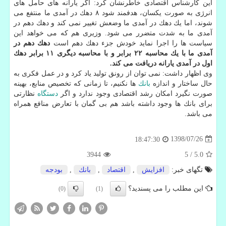
این كارشناس اقتصادی خاطرنشان كرد: اگر یارانه های حامل های
انرژی به صورت یكسان، هدفمند شود ۸ دهك در آمدی ما منتفع می
شوند، اما یك دهك در آمدی ما وضعش تغییر نمی كند و دهك دهم در
آمدی ما به شدت متضرر می شود. وزیری هم كه می خواهد این
سیاست ها را اجرا نماید خودش جزء دهك دهم است
دهك دهم در
آمدی ما با یك محاسبه ۲۲ برابر و با محاسبه دیگری ۱۱ برابر دهك
اول در آمدی یارانه دریافت می كند.
وی اظهار داشت: نمی توان از رونق تولید یاد كرد و در عمل فكری به
حال ساختار و اندازه
بانك
ها نكنیم، تا زمانی كه تخصیص منابع، بهینه
صورت نگیرد امكان رشد اقتصادی وجود ندارد و اگر
دستگاه
نظارتی
برای بانك ها وجود داشته باشد هم بی گمان با تعارض منافع همراه
می باشد.
1398/07/26
18:47:30
3944
5
/
5.0
تگهای خبر:
افزایش
,
اقتصاد
,
بانك
,
بودجه
این مطلب را می پسندید؟
(0)
(1)