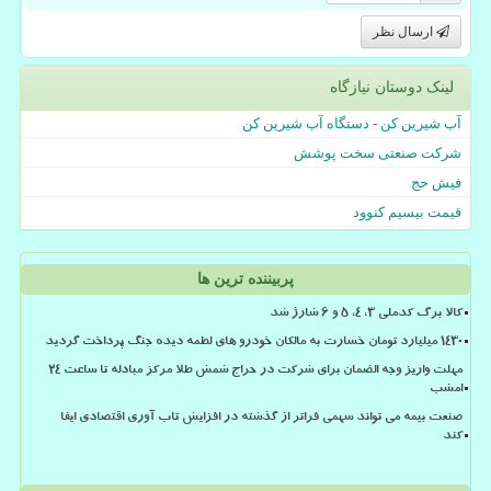
ارسال نظر
لینک دوستان نیازگاه
آب شیرین کن - دستگاه آب شیرین کن
شرکت صنعتی سخت پوشش
فیش حج
قیمت بیسیم کنوود
پربیننده ترین ها
کالا برگ کدملی 3، 4، 5 و 6 شارژ شد
۱۴۳۰ میلیارد تومان خسارت به مالکان خودرو های لطمه دیده جنگ پرداخت گردید
مهلت واریز وجه الضمان برای شرکت در حراج شمش طلا مرکز مبادله تا ساعت ۲۴
امشب
صنعت بیمه می تواند سهمی فراتر از گذشته در افزایش تاب آوری اقتصادی ایفا
کند