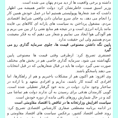
داشته و برخی واقعیت ها از دید مردم پنهان می شده است.
وزیر اسبق صمت خاطرنشان كرد: دولت حاضر همیشه می اظهار
داشت كه ضد شعارها پوپولیستی هستیم اما در عمل خودش همین كار
را انجام می دهد، به جای سرو سامان دادن واقعی شرایط اقتصادی
مردم، مشغول پرداختن به سیاست های یارانه ای كالاهای بی فایده
مانند یارانه انرژی است و در نتیجه هم منابع نفتی را از بین می بریم و
هم آلودگی هوا ایجاد می نماییم و شعار می دهیم كه به فكر معیشت
مردم هستیم ولی این حقیقت ندارد.
پایین نگه داشتن مصنوعی قیمت ها، جلوی سرمایه گذاری رو می
گیرد
غضنفری تصریح كرد: ازطرفی وقتی قیمت ها مصنوعی پایین
نگهداشته می شود، سرمایه گذاری خاصی هم در بخش های مختلف
صورت نمی گیرد. دولت ها باید در قبال شعارهایی كه در قبل انتخابات
می دهند پاسخگو باشند.
وی افزود: هم اكنون هم از مشكلات باخبریم و هم از راهكارها، اما
افرادی كه كننده كار باشند، نداریم و افرادی متعهد و با اراده در
ساختار وجود ندارد. دولت در بدنه خود گرفتار تعطیلی شده است،
گویی كارمندان هدفی برای رسیدن به آن ندارند دولت هم تماشا می
كند و در حال شمارش روزهای باقی مانده از دوره خودش است.
سیاست افزایش وزارتخانه ها در تناقض با اقتصاد مقاومتی است
در ادامه برنامه مصطفی صفاری كارشناس اقتصادی تصریح كرد:
روند فعلی اقتصاد كشور، برعكس سیاست های اقتصاد مقاومتی و