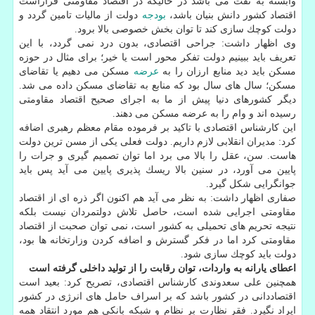
وابسته به نفت می باشد در حالیكه در اقتصاد مقاومتی قراراست
اقتصاد كشور دانش بنیان باشد،
بودجه
دولت از مالیات تامین گردد و
دولت كوچك سازی كند تا توان بخش خصوصی بالا برود.
وی اظهار داشت: جراحی اقتصادی، بدون درد نمی گردد، با این
تعریف باید ببینیم دولت تفكر محور است یا خیر؛ برای مثال در حوزه
مسكن باید دید منابع ارزان را به
عرضه
مسكن می دهیم یا تقاضای
مسكن؛ سال های سال بود كه منابع به تقاضای مسكن داده می شد.
دیگر كشورهای دنیا پیش از ما به اجرای صحیح اقتصاد مقاومتی
رسیده اند و وام را به عرضه مسكن می دهند.
این كارشناس اقتصادی با تاكید بر فرموده مقام معظم رهبری اضافه
كرد: مدیران انقلابی لازم داریم. دولت فعلی یكی از مسن ترین دولت
هاست. سن، عقل را بالا می برد اما توان تصمیم گیری و جرات را
پایین می آورد، در سنین بالا ریسك پذیری پایین می آید پس باید
جوانگرایی شكل گیرد.
صفاری اظهار داشت: به نظر می آید هم اكنون اگر ذره ای از اقتصاد
مقاومتی اجرایی شده است، حاصل تلاش دولتمردان نیست بلكه
نتیجه تحریم های تحمیلی به كشور است، نمی توان صحبت از اقتصاد
مقاومتی كرد اما در فكر گسترش و اضافه كردن وزارتخانه ها بود،
دولت باید كوچك سازی شود.
اعطای یارانه به واردات، توان رقابت را از تولید داخلی گرفته است
همچنین علی سعدوندی كارشناس اقتصادی، تصریح كرد: بعید است
اقتصاددانی در كشور باشد كه بر اسراف حامل های انرژی در كشور
ایراد نگیرد. فقر نظارت بر نظام و شبكه بانكی هم مورد انتقاد همه