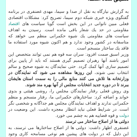
به گزارش نیازگاه به نقل از صدا و سیما، مهدی غضنفری در برنامه
گفتگوی ویژه خبری شبكه دوم سیما، تصریح كرد: مشكلات اقتصادی
فعلی مبین ناتوانی در این بخش است گویا سیاست های
اقتصاد
مقاومتی در حد یك شعار باقی مانده است. رسیدن به اهداف
سیاست های مقاومتی یك شیوه حكمرانی منظم می خواهد كه
متاسفانه در كشور وجود ندارد و هم اكنون شیوه مورد استفاده ما
فاقد یك ساختار منسجم است.
وزیر اسبق صمت افزود: سران سه قوه هم نمی توانند متخصص این
امور باشند آنها رهبران تصمیم گیری هستند كه باید از پایین برای
تصمیم سازی آنها كمك گردد. حتی نمایندگان به شیوه صحیح و سالم
انتخاب نمی شوند،
این روزها مشاهده می شود كه نمایندگان در
وزارتخانه ها تلاش می كنند منابع مالی را به سمت استان هایشان
ببرند تا در دوره جدید انتخابات مجلس از آنها بهره مند شوند.
وی روش فعلی رفتار نمایندگان مجلس را، روشی هیئتی و بدوی
خواند و اضافه كرد: ساختارهای حكمرانی ما، رفتار منسجم و منظم
حكمرانی ندارند و اهداف نمایندگان مجلس هم جداگانه و شخصی نگر
است. در شرایط فعلی نباید انتظار معجزه داشت. این وضعیت در
دولت
و قوه قضاییه هم به چشم می خورد.
دولتی ها از اصلاح ساختار می ترسند
غضنفری اظهار داشت: دولتی ها از اصلاح ساختارها می ترسند، به
این دلیل كه در دولت های پیشین هم نوعی مسامحه كاری وجود