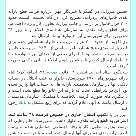
حسین میرزایی در گفتگو با خبرنگار مهر، درباره فرایند قطع یارانه
نقدی خانوارهای پردرآمد، تصریح كرد: در گام نخست، لیست حدود
۲۰۰ هزار خانوار پر درآمد از جانب وزارت تعاون، كار و رفاه اجتماعی
برای قطع یارانه نقدی به سازمان هدفمندی اعلام و تا روز ۳۱
شهریور، برای سرپرستان این خانوارها پیامك ارسال شد.
وی افزود: از حدود ۲۰۰ هزار سرپرست خانوار شناسایی شده برای
قطع یارانه نقدی، هیچ شماره تلفن تماسی از ۲۱۴۰ سرپرست خانوار
در سیستم ثبت نشده بود؛ اما برای بعضی از اعضای این خانواده ها، تا
۴ پیامك ارسال كردیم تا مطمئن شویم اطلاع رسانی مكفی صورت
گرفته است.
سخنگوی ستاد اجرایی تبصره ۱۴ قانون
بودجه
۹۸، اضافه كرد: البته
یارانه شهریورماه ۲۷۰۰ سرپرستان خانوار به علت اختلال در حساب
بانكی آنها در سازمان هدفمندی یارانه ها، به حساب آنها واریز نشده
بود؛ این در شرایطی است كه یارانه این خانوارها قطع نشده است و
با پیگیری های صورت گرفته، بلافاصله با هماهنگی سازمان هدفمندی
با ارسال پیامك به آنها، اعلام گردید كه برای رفع مشكل به
بانك
رجوع
كنند.
میرزایی با
تكذیب انتشار اخباری در خصوص فرصت ۴۸ ساعته ثبت
اعتراض به قطع یارانه نقدی،
اظهار داشت: سرپرست خانوارهایی كه
توسط وزارت تعاون، كار و رفاه اجتماعی شناسایی شدند و پیامك
قطع یارانه نقدی هم برای آنها ارسال شده است، با در دست داشتن