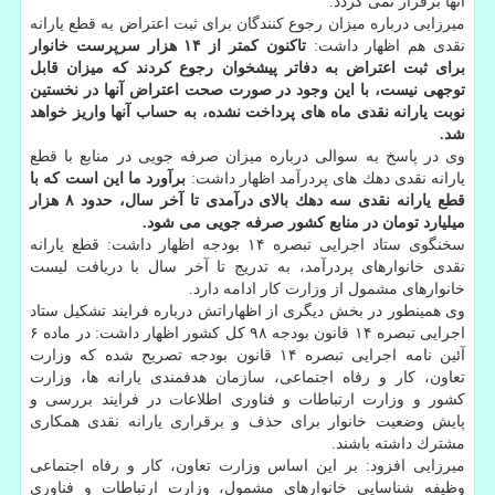
آنها برقرار نمی گردد.
میرزایی درباره میزان رجوع كنندگان برای ثبت اعتراض به قطع یارانه
نقدی هم اظهار داشت:
تاكنون كمتر از ۱۴ هزار سرپرست خانوار
برای ثبت اعتراض به دفاتر پیشخوان رجوع كردند كه میزان قابل
توجهی نیست، با این وجود در صورت صحت اعتراض آنها در نخستین
نوبت یارانه نقدی ماه های پرداخت نشده، به حساب آنها واریز خواهد
شد.
وی در پاسخ به سوالی درباره میزان صرفه جویی در منابع با قطع
یارانه نقدی دهك های پردرآمد اظهار داشت:
برآورد ما این است كه با
قطع یارانه نقدی سه دهك بالای درآمدی تا آخر سال، حدود ۸ هزار
میلیارد تومان در منابع كشور صرفه جویی می شود.
سخنگوی ستاد اجرایی تبصره ۱۴ بودجه اظهار داشت: قطع یارانه
نقدی خانوارهای پردرآمد، به تدریج تا آخر سال با دریافت لیست
خانوارهای مشمول از وزارت كار ادامه دارد.
وی همینطور در بخش دیگری از اظهاراتش درباره فرایند تشكیل ستاد
اجرایی تبصره ۱۴ قانون بودجه ۹۸ كل كشور اظهار داشت: در ماده ۶
آئین نامه اجرایی تبصره ۱۴ قانون بودجه تصریح شده كه وزارت
تعاون، كار و رفاه اجتماعی، سازمان هدفمندی یارانه ها، وزارت
كشور و وزارت ارتباطات و فناوری اطلاعات در فرایند بررسی و
پایش وضعیت خانوار برای حذف و برقراری یارانه نقدی همكاری
مشترك داشته باشند.
میرزایی افزود: بر این اساس وزارت تعاون، كار و رفاه اجتماعی
وظیفه شناسایی خانوارهای مشمول، وزارت ارتباطات و فناوری