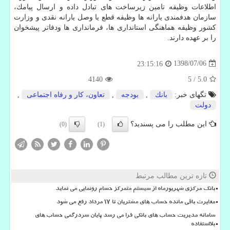
اطلاعات وظیفه تامین زیرساخت های تبادل داده و ارسال پیامك،
سازمان هدفمندی یارانه ها وظیفه قطع یا وصل یارانه نقدی و وزارت
كشور وظیفه هماهنگی استانداری ها، فرمانداری ها ودفاتر پیشخوان
را بر عهده دارند.
1398/07/06
23:15:16
4140
5
/
5.0
تگهای خبر:
بانك
,
بودجه
,
تعاون، كار و رفاه اجتماعی
,
دولت
این مطلب را می پسندید؟
(0)
(1)
تازه ترین مطالب مرتبط
بانک مرکزی شهریورماه از سیستم متمرکز حسام رونمایی می نماید
مغایرت باقی مانده حساب های مشتریان تا 17 مرداد رفع می شود
سامانه مدیریت حساب های بانکی فرا می رسد پایان سردرگمی حساب های
بلااستفاده