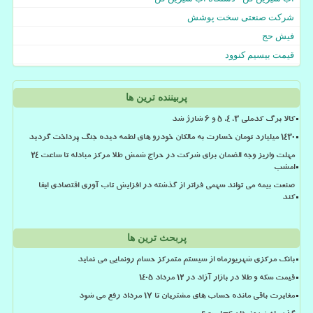
شرکت صنعتی سخت پوشش
فیش حج
قیمت بیسیم کنوود
پربیننده ترین ها
کالا برگ کدملی 3، 4، 5 و 6 شارژ شد
۱۴۳۰ میلیارد تومان خسارت به مالکان خودرو های لطمه دیده جنگ پرداخت گردید
مهلت واریز وجه الضمان برای شرکت در حراج شمش طلا مرکز مبادله تا ساعت ۲۴
امشب
صنعت بیمه می تواند سهمی فراتر از گذشته در افزایش تاب آوری اقتصادی ایفا
کند
پربحث ترین ها
بانک مرکزی شهریورماه از سیستم متمرکز حسام رونمایی می نماید
قیمت سکه و طلا در بازار آزاد در ۱۲ مرداد ۱۴۰۵
مغایرت باقی مانده حساب های مشتریان تا 17 مرداد رفع می شود