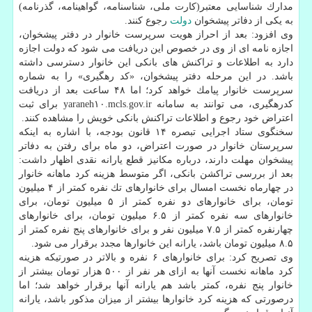
مدارك شناسایی معتبر(كارت ملی، شناسنامه، گواهینامه، گذرنامه)
به یكی از دفاتر پیشخوان
دولت
رجوع كنند.
وی افزود: بعد از احراز هویت سرپرست خانوار در دفتر پیشخوان،
اجازه نامه ای از وی در خصوص این دریافت می شود كه دولت اجازه
دارد به اطلاعات و تراكنش های بانكی این خانوار دسترسی داشته
باشد. در این مرحله دفتر پیشخوان، «كد رهگیری» را به شماره
سرپرست خانوار پیامك خواهد كرد؛ اما ۴۸ ساعت بعد از دریافت
كدرهگیری، می توانند به سامانه yaraneh۱۰.mcls.gov.ir برای ثبت
اعتراض خود رجوع و اطلاعات تراكنش بانكی خویش را مشاهده كنند.
سخنگوی ستاد اجرایی تبصره ۱۴ قانون بودجه، با اشاره به اینكه
سرپرستان خانوار در صورت اعتراض، دو ماه برای رفتن به دفاتر
پیشخوان مهلت دارند، درباره مكانیز قطع یارانه نقدی اظهار داشت:
بعد از بررسی تراكشن بانكی، اگر متوسط هزینه كرد ماهانه خانوار
در چهارماه نخست امسال برای خانوارهای تك نفره كمتر از ۴ میلیون
تومان، برای خانوارهای دو نفره كمتر از ۵ میلیون تومان، برای
خانوارهای سه نفره كمتر از ۶.۵ میلیون تومان، برای خانوارهای
چهارنفره كمتر از ۷.۵ میلیون نفر و برای خانوارهای پنج نفره كمتر از
۸.۵ میلیون تومان باشد، یارانه این خانوارها مجدد برقرار می شود.
وی تصریح كرد: برای خانوارهای ۶ نفره و بالاتر در صورتیكه هزینه
كرد ماهانه نخست آنها به ازای هر نفر از ۵۰۰ هزار تومان بیشتر از
خانوار پنج نفره، كمتر باشد هم یارانه آنها برقرار خواهد شد؛ اما
درصورتی كه هزینه كرد خانوارها بیشتر از میزان مذكور باشد، یارانه