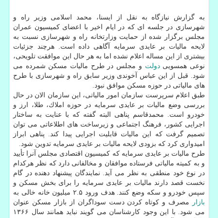
به گزارش نیازگاه به نقل از ایسنا، محمد اسلامی وزیر راه و
شهرسازی در جلسه ای كه در ایام اخیر با اعضای كمیسیون عمران
مجلس برگزار شده از حمایت وزارتخانه راه و شهرسازی نسبت به
لایحه مالیات بر عایدی سرمایه آگاهی داده است. هرچند جزئیات
بیشتری از این مساله اعلام نشده اما به هر حال این موافقت تلویحی،
نوعی همسویی
دولت
و مجلس در طرح مالیات مسكن شمرده می
شود. قبل از این عباس آخوندی وزیر سابق راه و شهرسازی با طرح
های مالیاتی در حوزه مسكن موافق نبود.
طبق اعلام سرپرست سازمان امور مالیاتی، این سازمان الان در حال
بررسی وضع مالیات بر عایدی سرمایه در حوزه املاك، طلا، ارز و
خودرو است. محمدقاسم پناهی البته گفته كه با عنایت به ساختار
اجرایی كشور، فرهنگ اجتماعی و زیرساخت های اطلاعاتی می توان
تصمیم گرفت كه این مالیات قابلیت اجرایی پیدا كند. پناهی ابراز
امیدواری كرد كه بزودی لایحه مالیات بر عایدی سرمایه تدوین شود.
طرح مالیات بر عایدی سرمایه كه كمیسیون اقتصادی مجلس آنرا تأیید
و به كمیته مالیاتی فرستاده موافقان و مخالفانی دارد كه نظر هركدام
در نوع خود منطقی به نظر می آید. نمایندگان پیشنهاد دهنده در گام
نخست قصد دارند مالیات بر عایدی سرمایه را برای بخش مسكن و
سپس خودرو و سكه وضع كنند. هدف ورود ۲.۵ میلیون خانه خالی به
بازار
مصرف و كوتاه كردن دست سوداگران از بازار مسكن عنوان
می شود. با این وجود كارشناسان می گویند نباید همانند سال ۱۳۶۶