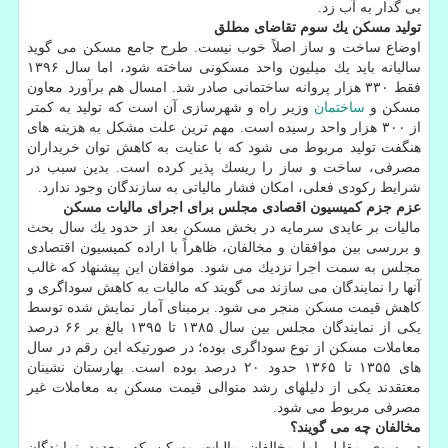
بی گدار به آب زد.
تولید مسكن یك سوم تقاضای مطلق
اوضاع ساخت و ساز اصلاً خوب نیست. طرح جامع مسكن می گوید
سالیانه باید یك میلیون واحد مسكونی ساخته شود، اما سال ۱۳۹۶
فقط ۳۳۰ هزار پروانه ساختمانی صادر شد. امسال هم برآورد معاون
مسكن و
ساختمان
وزیر راه و شهرسازی آن است كه تولید به كمتر
از ۳۰۰ هزار واحد رسیده است. مهم ترین علت مشكل به هزینه های
هنگفت تولید مربوط می شود كه با عنایت به كاهش توان خریداران
مصرفی، ساخت و ساز را ریسك پذیر كرده است. بدین سبب در
شرایط ركودی فعلی، امكان فشار مالیاتی به سازندگان وجود ندارد.
عزم جزم كمیسیون اقصادی مجلس برای اجرای مالیات مسكن
مالیات بر عایدی سرمایه در بخش مسكن بعد از حدود یك سال بحث
و بررسی بین موافقان و مخالفان، ظاهراً با اراده كمیسیون اقتصادی
مجلس به سمت اجرا نزدیك می شود. موافقان این پیشنهاد كه غالب
آنها را نمایندگان می سازند می گویند كه مالیات به كاهش سوداگری و
كاهش قیمت مسكن منجر می شود. برمبنای آمار نمایش شده توسط
یكی از نمایندگان مجلس بین سال ۱۳۸۵ تا ۱۳۹۵ بالغ بر ۶۶ درصد
معاملات مسكن از نوع سوداگری بوده؛ در صورتیكه این رقم در سال
های ۱۳۵۵ تا ۱۳۶۵ حدود ۲۰ درصد بوده است. بهارستان نشینان
معتقدند یكی از دلیلهای رشد متوالی قیمت مسكن به معاملات غیر
مصرفی مربوط می شود.
مخالفان چه می گویند؟
در سوی مقابل اما مخالفان مالیات مسكن كه معدود نمایندگان