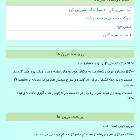
آب شیرین کن - دستگاه آب شیرین کن
شرکت صنعتی سخت پوشش
فیش حج
قیمت بیسیم کنوود
پربیننده ترین ها
کالا برگ کدملی 3، 4، 5 و 6 شارژ شد
۱۴۳۰ میلیارد تومان خسارت به مالکان خودرو های لطمه دیده جنگ پرداخت گردید
مهلت واریز وجه الضمان برای شرکت در حراج شمش طلا مرکز مبادله تا ساعت ۲۴
امشب
صنعت بیمه می تواند سهمی فراتر از گذشته در افزایش تاب آوری اقتصادی ایفا
کند
پربحث ترین ها
برق گران نشده است
بانک مرکزی شهریورماه از سیستم متمرکز حسام رونمایی می نماید