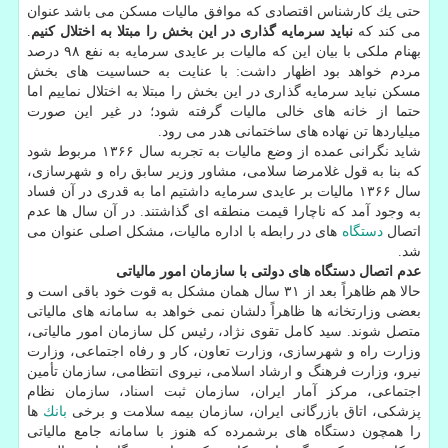
حتی یك كارشناس اقتصادی كه موافق مالیات مسكن می باشد عنوان
می كند كه
نباید سرمایه گذاری در این بخش را مبتلا به اختلال كنیم
.
بهنام ملكی با بیان این كه مالیات بر عایدی سرمایه به نفع ۹۸ درصد
مردم خواهد بود اظهار داشت: با عنایت به حساسیت های بخش
مسكن نباید سرمایه گذاری در این بخش را مبتلا به اختلال نماییم اما
حتما از خانه های خالی مالیات گرفته شود؛ در غیر این صورت
میلیاردها تن نهاده های ساختمانی هدر می رود.
شاید نگرانی عمده از وضع مالیات به تجربه سال ۱۳۶۶ مربوط شود
كه بنا به قول غلامرضا سلامی، مشاور وزیر سابق راه و شهرسازی،
سال ۱۳۶۶ مالیات بر عایدی سرمایه داشتیم اما به قدری در آن فساد
به وجود آمد كه ناچارا قیمت منطقه ای گذاشتند. در آن سال ها عدم
اتصال
دستگاه
های در رابطه با اداره مالیات، مشكل اصلی عنوان می
شد.
عدم اتصال دستگاه های دولتی با سازمان امور مالیاتی
حالا هم ظاهراً بعد از ۳۱ سال همان مشكل به قوت خود باقی است و
بعضی وزارتخانه ها ظاهراً دلشان نمی خواهد به سامانه های مالیاتی
متصل شوند. سید كامل تقوی نژاد، رئیس كل سازمان امور مالیاتی،
وزارت راه و شهرسازی، وزارت تعاون، كار و رفاه اجتماعی، وزارت
نیرو، وزارت فرهنگ و ارشاد اسلامی، نیروی انتظامی، سازمان تأمین
اجتماعی، مركز آمار ایران، سازمان ثبت اسناد، سازمان نظام
پزشكی، اتاق بازرگانی ایران، سازمان بیمه سلامت و برخی
بانك
ها
را همچون دستگاه های برشمرده كه هنوز با سامانه جامع مالیاتی