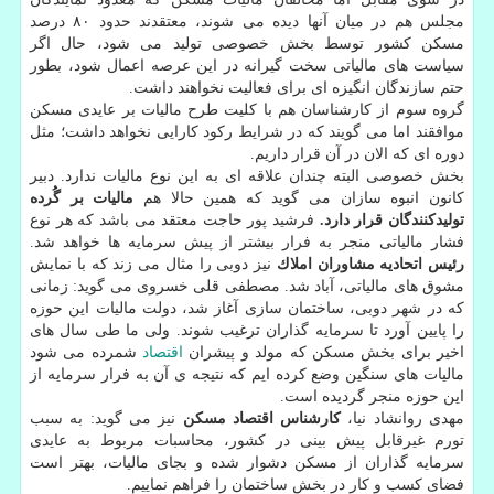
مجلس هم در میان آنها دیده می شوند، معتقدند حدود ۸۰ درصد
مسكن كشور توسط بخش خصوصی تولید می شود، حال اگر
سیاست های مالیاتی سخت گیرانه در این عرصه اعمال شود، بطور
حتم سازندگان انگیزه ای برای فعالیت نخواهند داشت.
گروه سوم از كارشناسان هم با كلیت طرح مالیات بر عایدی مسكن
موافقند اما می گویند كه در شرایط ركود كارایی نخواهد داشت؛ مثل
دوره ای كه الان در آن قرار داریم.
بخش خصوصی البته چندان علاقه ای به این نوع مالیات ندارد. دبیر
كانون انبوه سازان می گوید كه همین حالا هم
مالیات بر گُرده
تولیدكنندگان قرار دارد.
فرشید پور حاجت معتقد می باشد كه هر نوع
فشار مالیاتی منجر به فرار بیشتر از پیش سرمایه ها خواهد شد.
رئیس اتحادیه مشاوران املاك
نیز دوبی را مثال می زند كه با نمایش
مشوق های مالیاتی، آباد شد. مصطفی قلی خسروی می گوید: زمانی
كه در شهر دوبی، ساختمان سازی آغاز شد، دولت مالیات این حوزه
را پایین آورد تا سرمایه گذاران ترغیب شوند. ولی ما طی سال های
اخیر برای بخش مسكن كه مولد و پیشران
اقتصاد
شمرده می شود
مالیات های سنگین وضع كرده ایم كه نتیجه ی آن به فرار سرمایه از
این حوزه منجر گردیده است.
مهدی روانشاد نیا،
كارشناس اقتصاد مسكن
نیز می گوید: به سبب
تورم غیرقابل پیش بینی در كشور، محاسبات مربوط به عایدی
سرمایه گذاران از مسكن دشوار شده و بجای مالیات، بهتر است
فضای كسب و كار در بخش ساختمان را فراهم نماییم.