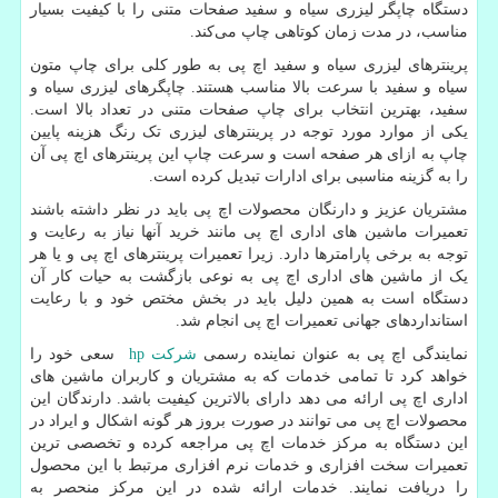
دستگاه چاپگر لیزری سیاه و سفید صفحات متنی را با کیفیت بسیار
مناسب، در مدت زمان کوتاهی چاپ می‌کند.
پرینترهای لیزری سیاه و سفید اچ پی به طور کلی برای چاپ متون
سیاه و سفید با سرعت بالا مناسب هستند. چاپگرهای لیزری سیاه و
سفید، بهترین انتخاب برای چاپ صفحات متنی در تعداد بالا است.
یکی از موارد مورد توجه در پرینترهای لیزری تک رنگ هزینه پایین
چاپ به ازای هر صفحه است و سرعت چاپ این پرینترهای اچ پی آن
را به گزینه مناسبی برای ادارات تبدیل کرده است.
مشتریان عزیز و دارنگان محصولات اچ پی باید در نظر داشته باشند
تعمیرات ماشین های اداری اچ پی مانند خرید آنها نیاز به رعایت و
توجه به برخی پارامترها دارد. زیرا تعمیرات پرینترهای اچ پی و یا هر
یک از ماشین های اداری اچ پی به نوعی بازگشت به حیات کار آن
دستگاه است به همین دلیل باید در بخش مختص خود و با رعایت
استانداردهای جهانی تعمیرات اچ پی انجام شد.
نمایندگی اچ پی به عنوان نماینده رسمی
شرکت
hp
سعی خود را
خواهد کرد تا تمامی خدمات که به مشتریان و کاربران ماشین های
اداری اچ پی ارائه می دهد دارای بالاترین کیفیت باشد. دارندگان این
محصولات اچ پی می توانند در صورت بروز هر گونه اشکال و ایراد در
این دستگاه به مرکز خدمات اچ پی مراجعه کرده و تخصصی ترین
تعمیرات سخت افزاری و خدمات نرم افزاری مرتبط با این محصول
را دریافت نمایند. خدمات ارائه شده در این مرکز منحصر به