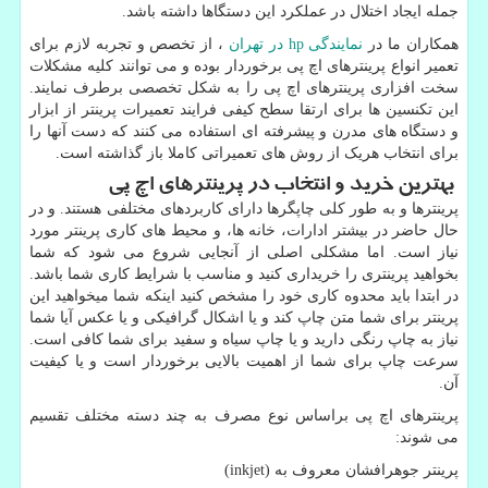
جمله ایجاد اختلال در عملکرد این دستگاها داشته باشد.
همکاران ما در
نمایندگی
hp
در تهران
، از تخصص و تجربه لازم برای
تعمیر انواع پرینترهای اچ پی برخوردار بوده و می توانند کلیه مشکلات
سخت افزاری پرینترهای اچ پی را به شکل تخصصی برطرف نمایند.
این تکنسین ها برای ارتقا سطح کیفی فرایند تعمیرات پرینتر از ابزار
و دستگاه های مدرن و پیشرفته ای استفاده می کنند که دست آنها را
برای انتخاب هریک از روش های تعمیراتی کاملا باز گذاشته است.
بهترین خرید و انتخاب در پرینترهای اچ پی
پرینترها و به طور کلی چاپگرها دارای کاربردهای مختلفی هستند. و در
حال حاضر در بیشتر ادارات، خانه ها، و محیط های کاری پرینتر مورد
نیاز است. اما مشکلی اصلی از آنجایی شروع می شود که شما
بخواهید پرینتری را خریداری کنید و مناسب با شرایط کاری شما باشد.
در ابتدا باید محدوه کاری خود را مشخص کنید اینکه شما میخواهید این
پرینتر برای شما متن چاپ کند و یا اشکال گرافیکی و یا عکس آیا شما
نیاز به چاپ رنگی دارید و یا چاپ سیاه و سفید برای شما کافی است.
سرعت چاپ برای شما از اهمیت بالایی برخوردار است و یا کیفیت
آن.
پرینترهای اچ پی براساس نوع مصرف به چند دسته مختلف تقسیم
می شوند:
پرینتر جوهرافشان معروف به (
inkjet
)