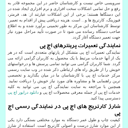
سرویسی خاص نیست و کارشناسان حاضر در این مجموعه قادر به
رفع و حل تمامی اشکالات سخت افزاری و نرم افزاری ایجاد شده در
این دستگاها هستند؛ برخی از این اشکالات عبارتند از: هد، فرمتر،
فیوزینگ، کارتریج ها و... است. هزینه دریافتی پیش از اقدام به تعمیر،
توسط کارشناسان این مرکز به طور تخمینی برآورد شده و به اطلاع
صاحب دستگاه رسانده می شود تا در صورت تأیید مراحل مورد نیاز
جهت تعمیر دستگاه آغاز گردد.
نمایندگی تعمیرات پرینترهای اچ پی
نمایندگی تعمیرات اچ پی متشکل از پارتهای متعددی است که در هر
یک از آنها خدمات مرتبط با یک محصول به کاربران گرامی ارائه می
گردد. شما کاربران گرامی می توانید تمامی پرسش ها و درخواستهای
خویش را از طریق راه های ارتباطی ذکر شده در وب سایت رسمی
مرکز خدمات اچ پی با کارشناسان ما در میان بگذارید و تخصصی
ترین راهنمایی ها و مشاوره های مورد نیاز خویش را دریافت نمایید.
همچنین با مراجعه به سایت نمایندگی اچ پی می توانید به کلیه
خدمات اچ پی از جمله معرفی محصولات اچ پی و
دانلود درایور اچ پی
دسترسی پیدا کنید.
شارژ کارتریج های اچ پی در نمایندگی رسمی اچ
پی
کیفیت چاپ و طول عمر دستگاه به موارد مختلفی بستگی دارد یکی
از این موارد شارژ درست و اصولی کارتریج است. استفاده از شارژ