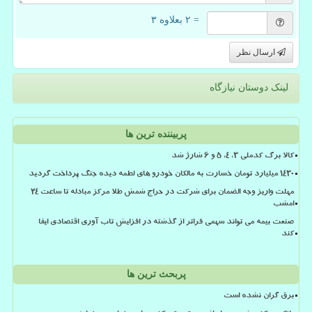
= ۲ بعلاوه ۳
ارسال نظر
لینک دوستان نیازگاه
پربیننده ترین ها
کالا برگ کدملی 3، 4، 5 و 6 شارژ شد
۱۴۳۰ میلیارد تومان خسارت به مالکان خودرو های لطمه دیده جنگ پرداخت گردید
مهلت واریز وجه الضمان برای شرکت در حراج شمش طلا مرکز مبادله تا ساعت ۲۴
امشب
صنعت بیمه می تواند سهمی فراتر از گذشته در افزایش تاب آوری اقتصادی ایفا
کند
پربحث ترین ها
برق گران نشده است