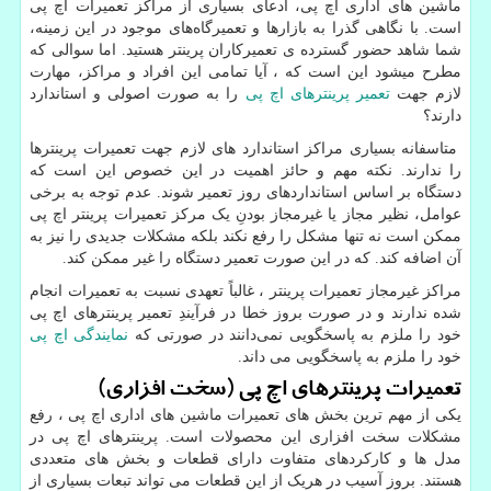
ماشین های اداری اچ پی، ادعای بسیاری از مراکز تعمیرات اچ پی
است. با نگاهی گذرا به بازارها و تعمیرگاه‌های موجود در این زمینه،
شما شاهد حضور گسترده ی تعمیرکاران پرینتر هستید. اما سوالی که
مطرح میشود این است که ، آیا تمامی این افراد و مراکز، مهارت
لازم جهت
تعمیر پرینترهای اچ پی
را به صورت اصولی و استاندارد
دارند؟
متاسفانه بسیاری مراکز استاندارد های لازم جهت تعمیرات پرینترها
را ندارند. نکته مهم و حائز اهمیت در این خصوص این است که
دستگاه بر اساس استانداردهای روز تعمیر شوند. عدم توجه به برخی
عوامل، نظیر مجاز یا غیرمجاز بودنِ یک مرکز تعمیرات پرینتر اچ پی
ممکن است نه تنها مشکل را رفع نکند بلکه مشکلات جدیدی را نیز به
آن اضافه کند. که در این صورت تعمیر دستگاه را غیر ممکن کند.
مراکز غیرمجاز تعمیرات پرینتر ، غالباً تعهدی نسبت به تعمیرات انجام
شده ندارند و در صورت بروز خطا در فرآیندِ تعمیر پرینترهای اچ پی
خود را ملزم به پاسخگویی نمی‌دانند در صورتی که
نمایندگی اچ پی
خود را ملزم به پاسخگویی می داند.
تعمیرات پرینترهای اچ پی (سخت افزاری)
یکی از مهم ترین بخش های تعمیرات ماشین های اداری اچ پی ، رفع
مشکلات سخت افزاری این محصولات است. پرینترهای اچ پی در
مدل ها و کارکردهای متفاوت دارای قطعات و بخش های متعددی
هستند. بروز آسیب در هریک از این قطعات می تواند تبعات بسیاری از