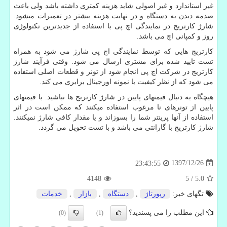
غیر استاندارد و غیر اصولی شاید هزینه کمتری داشته باشد ولی باعث
صدمه دیدن به دستگاه و در نهایت هزینه بیشتر در تعمیرات میشود.
شارژ کارتریج در نمایندگی اچ پی با استفاده از جدیدترین تکنولوژی
روز و کمپانی اچ می باشد.
کارتریج هایی که توسط نمایندگی اچ پی شارژ می شود به همراه
تست تایید شده برای مشتری ارسال می شود. وقتی فرآیند شارژ
کارتریج در شرکت اچ پی انجام شود از تونر و قطعات اصلی استفاده
می شود که از نظر کیفیت با نمونه اورجینال برابری می کند.
هیچگاه به دنبال قیمتهای پایین در شارژ کارتریج ها نباشید. با قیمتهای
پایین از تونرهای نا مرغوب استفاده میکنند که ممکن است در اثر
استفاده از آنها پرینتر شما را بسوزاند و یا مقدار کافی شارژ نمیکنند.
شارژ کارتریج با گارانتی می باشد و با تست تحویل می گردد.
1397/12/26
23:43:55
4148
5
/
5.0
تگهای خبر:
رپورتاژ
,
دستگاه
,
بازار
,
خدمات
این مطلب را می پسندید؟
(0)
(1)