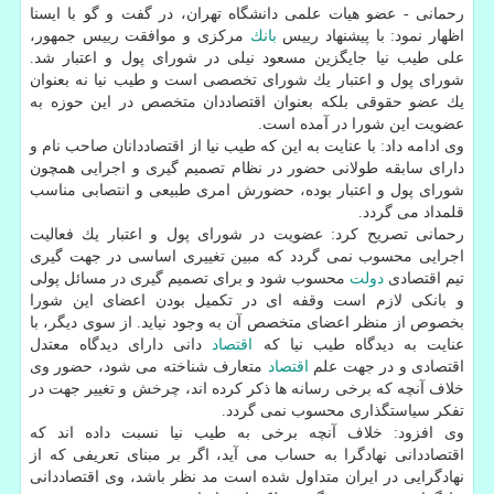
رحمانی - عضو هیات علمی دانشگاه تهران، در گفت و گو با ایسنا
اظهار نمود: با پیشنهاد رییس
بانك
مركزی و موافقت رییس جمهور،
علی طیب نیا جایگزین مسعود نیلی در شورای پول و اعتبار شد.
شورای پول و اعتبار یك شورای تخصصی است و طیب نیا نه بعنوان
یك عضو حقوقی بلكه بعنوان اقتصاددان متخصص در این حوزه به
عضویت این شورا در آمده است.
وی ادامه داد: با عنایت به این كه طیب نیا از اقتصاددانان صاحب نام و
دارای سابقه طولانی حضور در نظام تصمیم گیری و اجرایی همچون
شورای پول و اعتبار بوده، حضورش امری طبیعی و انتصابی مناسب
قلمداد می گردد.
رحمانی تصریح كرد: عضویت در شورای پول و اعتبار یك فعالیت
اجرایی محسوب نمی گردد كه مبین تغییری اساسی در جهت گیری
تیم اقتصادی
دولت
محسوب شود و برای تصمیم گیری در مسائل پولی
و بانكی لازم است وقفه ای در تكمیل بودن اعضای این شورا
بخصوص از منظر اعضای متخصص آن به وجود نیاید. از سوی دیگر، با
عنایت به دیدگاه طیب نیا كه
اقتصاد
دانی دارای دیدگاه معتدل
اقتصادی و در جهت علم
اقتصاد
متعارف شناخته می شود، حضور وی
خلاف آنچه كه برخی رسانه ها ذكر كرده اند، چرخش و تغییر جهت در
تفكر سیاستگذاری محسوب نمی گردد.
وی افزود: خلاف آنچه برخی به طیب نیا نسبت داده اند كه
اقتصاددانی نهادگرا به حساب می آید، اگر بر مبنای تعریفی كه از
نهادگرایی در ایران متداول شده است مد نظر باشد، وی اقتصاددانی