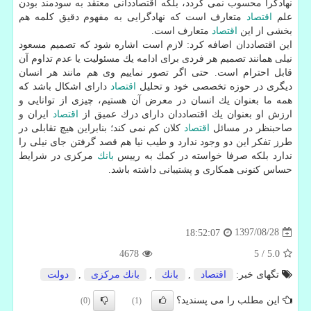
نهادگرا محسوب نمی گردد، بلكه اقتصاددانی معتقد به سودمند بودن
علم
اقتصاد
متعارف است كه نهادگرایی به مفهوم دقیق كلمه هم
بخشی از این
اقتصاد
متعارف است.
این اقتصاددان اضافه كرد: لازم است اشاره شود كه تصمیم مسعود
نیلی همانند تصمیم هر فردی برای ادامه یك مسئولیت یا عدم تداوم آن
قابل احترام است. حتی اگر تصور نماییم وی هم مانند هر انسان
دیگری در حوزه تخصصی خود و تحلیل
اقتصاد
دارای اشكال باشد كه
همه ما بعنوان یك انسان در معرض آن هستیم، چیزی از توانایی و
ارزش او بعنوان یك اقتصاددان دارای درك عمیق از
اقتصاد
ایران و
صاحبنظر در مسائل
اقتصاد
كلان كم نمی كند؛ بنابراین هیچ تقابلی در
طرز تفكر این دو وجود ندارد و طیب نیا هم قصد گرفتن جای نیلی را
ندارد بلكه صرفا خواسته در كمك به رییس
بانك
مركزی در شرایط
حساس كنونی همكاری و پشتیبانی داشته باشد.
1397/08/28
18:52:07
4678
5
/
5.0
تگهای خبر:
اقتصاد
,
بانك
,
بانك مركزی
,
دولت
این مطلب را می پسندید؟
(0)
(1)