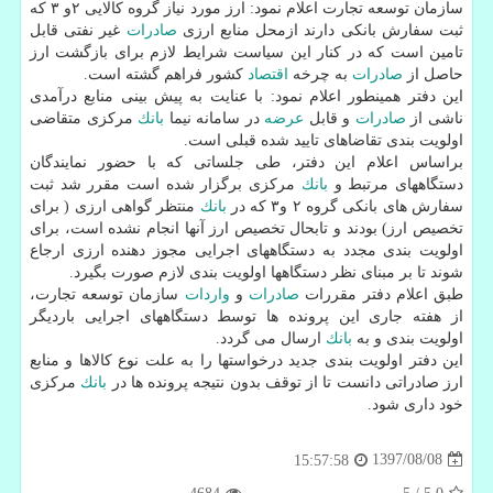
سازمان توسعه تجارت اعلام نمود: ارز مورد نیاز گروه كالایی ۲و ۳ كه
ثبت سفارش بانكی دارند ازمحل منابع ارزی
صادرات
غیر نفتی قابل
تامین است كه در كنار این سیاست شرایط لازم برای بازگشت ارز
حاصل از
صادرات
به چرخه
اقتصاد
كشور فراهم گشته است.
این دفتر همینطور اعلام نمود: با عنایت به پیش بینی منابع درآمدی
ناشی از
صادرات
و قابل
عرضه
در سامانه نیما
بانك
مركزی متقاضی
اولویت بندی تقاضاهای تایید شده قبلی است.
براساس اعلام این دفتر، طی جلساتی كه با حضور نمایندگان
دستگاههای مرتبط و
بانك
مركزی برگزار شده است مقرر شد ثبت
سفارش های بانكی گروه ۲ و۳ كه در
بانك
منتظر گواهی ارزی ( برای
تخصیص ارز) بودند و تابحال تخصیص ارز آنها انجام نشده است، برای
اولویت بندی مجدد به دستگاههای اجرایی مجوز دهنده ارزی ارجاع
شوند تا بر مبنای نظر دستگاهها اولویت بندی لازم صورت بگیرد.
طبق اعلام دفتر مقررات
صادرات
و
واردات
سازمان توسعه تجارت،
از هفته جاری این پرونده ها توسط دستگاههای اجرایی باردیگر
اولویت بندی و به
بانك
ارسال می گردد.
این دفتر اولویت بندی جدید درخواستها را به علت نوع كالاها و منابع
ارز صادراتی دانست تا از توقف بدون نتیجه پرونده ها در
بانك
مركزی
خود داری شود.
1397/08/08
15:57:58