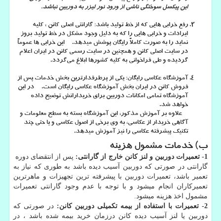
این پیکسل سوختگی ناشی از ورود نور لیزر به دوربین نباشد.
رفع خرابی هایی که از خط تولید باشد:
گارانتی اصلی کانن ، کلیه
ایرادات و خرابی هایی را که به دلیل وجود مشکل در خط تولید بروز
نماید را به صورت کاملاً رایگان پوشش میدهد. این خرابی ها عموماً
در سایت اصلی کانن و همچنین در سایت رسمی کانن در ایران اعلام
گردیده و طی فراخوانی به کلیه کشورها ابلاغ می‌گردد.
آموزشگاه عکاسی رایگان:
یکی از پرطرفدارترین بخش خدمات پس از
فروش کانن در ایران بخش آموزشگاه عکاسی رایگان است. در این
آموزشگاه تمامی امکانات دوربین برای خریدارانش توضیح داده
خواهد شد.
علاوه بر آموزش مذکور، این آموزشگاه بسته به سطح معلومات و
آگاهی خریدار از عکاسی، به وی برخی از اصول عکاسی و یا حتی چند
تکنیک پیشرفته عکاسی را نیز آموزش میدهد.
ب) خدمات مشمول هزینه
1- تعمیرات دوربین و لنز کانن خارج از گارانتی:
پس از انتقضای دوره
گارانتی در صورتی که دوربین آسیب دیده باشد به طوری که نیاز به
تعمیر باشد، تعمیرات دوربین با پیشرفته ترین تجهیزات و ماهرترین
تعمیرکاران انجام میشود و با توجه با عدم وجود گارانتی تعمیرات
مشمول اخذ هزینه میشود.
2- تعمیرات با استفاده از بیمه تکمیلی دوربین کانن:
در صورتی که
دوربین یا لنز آسیب دیده کانن درزمان خرید بیمه شده باشد ، در