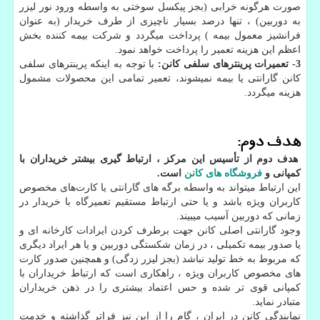
صورت هرگونه خرابی (بجز پیکسل سوختی به واسطه ورود نور لیزر
به دوربین) ، تنها درصد بسیار ناچیزی از طرف خریدار (به عنوان
فرانشیز معمول بیمه ) پرداخت میگردد و شرکت بیمه کننده بخش
اعظم این هزینه تعمیر را پرداخت خواهد نمود.
3- تعمیرات پرینترهای سلفی کانن:
با توجه به اینکه پرینترهای سلفی
کانن گارانتی یا بیمه نمیشوند، تعمیر تمامی این محصولات مشمول
هزینه میگردد.
هدف دوم:
هدف دوم از تأسیس این مرکز ، ارتباط گیری بیشتر خریداران با
کمپانی و
فروشگاه های کانن
است.
این ارتباط میتواند به واسطه برگه های گارانتی یا کارت‌های مخصوص
کاربران ویژه باشد و یا حتی ارتباط مستقیم تعمیرگاه با خریدار در
زمانی که دوربین آسیب میبیند.
وجود گارانتی اصلی کانن جهت برطرف کردن ایرادات کارخانه ای و
یا صدور بیمه تکمیلی ، در زمان شکستگی دوربین و یا هر ایراد دیگری
که مربوط به خط تولید نباشد (بجز لیزر زدگی) و همچنین صدور کارت
های مخصوص کاربران ویژه ، راهکاری است که ارتباط خریداران با
کمپانی قوی تر شده و حس اعتماد بیشتری را در ذهن خریداران
متبادر نماید.
نمایندگی کانن در ایران ، گام را از این نیز فراتر گذاشته و خدمت