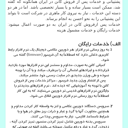
پشتیبانی و خدمات پس از فروش کانن در ایران همانگونه که گفته
شد، ممکن است بسیار ساده و یا بسیار تخصصی باشد. اما در هر دو
دسته این خدمات ، نیاز به نیروی کار ماهری در شرکت است تا بتواند
این پشتیبانی را به نحو احسن به انجام برساند.
خدمات پس ازفروش کانن در ایران به دو صورت اعمال میشود:
خدمات رایگان و خدمات مشمول هزینه
الف) خدمات رایگان
به روز رسانی نرم افزار:
هر دوربین عکاسی دیجیتال یک نرم افزار رابط
کاربری داخلی دارد که اصطلاحاَ به آن فریمور (firmware) گفته می
شود.
کمپانی کانن به صورت مداوم و مستمر این نرم افزارها مورد بازدید
قرارداده و ایرادهای احتمالی آن را برطرف میکند و یا آن را بهینه
نموده و طی ورژن جدیدی در سایت رسمی خود منتشر میکند.
پس از انتشار ورژن جدید فریمور ، مراکز خدمات پس از فروش
کانن با توجه به آموزشهایی که دیده اند ، نرم افزارهای جدیدتر را
جایگزین نرم افزارهای قدیمی تر دوربین می‌نمایند که به این کار
اصطلاحاً به روز رسانی نرم افزار دوربین اتلاق می شود.
سرویس دستگاه:
دوربین عکاسی و لنز به واسطه کار کردن مداوم و
همچنین مجاورت آنها با گرد و غبار و ذرات ریز معلق در هوا و یا
شرایط نامساعد اقلیمی، نیاز به سرویس پیدا می کنند.
سرویس بدنه دوربین شامل، تمیز کردن سنسور، تمیز کردن آینه ،
زدودن گرد و غبار و رفع پیکسل سوخته می‌باشد
البته در صورتی که