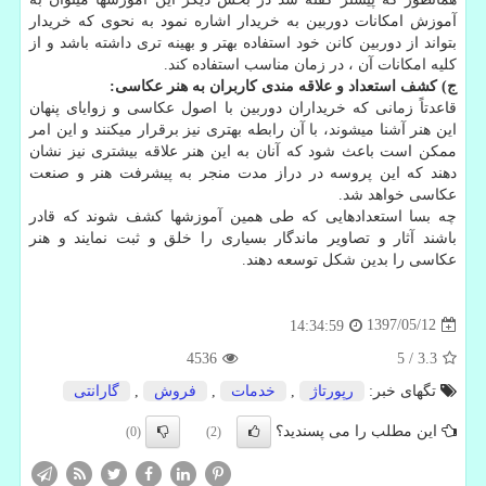
آموزش امکانات دوربین به خریدار اشاره نمود به نحوی که خریدار
بتواند از دوربین کانن خود استفاده بهتر و بهینه تری داشته باشد و از
کلیه امکانات آن ، در زمان مناسب استفاده کند.
ج) کشف استعداد و علاقه مندی کاربران به هنر عکاسی:
قاعدتاً زمانی که خریداران دوربین با اصول عکاسی و زوایای پنهان
این هنر آشنا میشوند، با آن رابطه بهتری نیز برقرار میکنند و این امر
ممکن است باعث شود که آنان به این هنر علاقه بیشتری نیز نشان
دهند که این پروسه در دراز مدت منجر به پیشرفت هنر و صنعت
عکاسی خواهد شد.
چه بسا استعدادهایی که طی همین آموزشها کشف شوند که قادر
باشند آثار و تصاویر ماندگار بسیاری را خلق و ثبت نمایند و هنر
عکاسی را بدین شکل توسعه دهند.
1397/05/12
14:34:59
4536
5
/
3.3
تگهای خبر:
رپورتاژ
,
خدمات
,
فروش
,
گارانتی
این مطلب را می پسندید؟
(0)
(2)