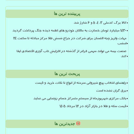
پربیننده ترین ها
کالا برگ کدملی 3، 4، 5 و 6 شارژ شد
۱۴۳۰ میلیارد تومان خسارت به مالکان خودرو های لطمه دیده جنگ پرداخت گردید
مهلت واریز وجه الضمان برای شرکت در حراج شمش طلا مرکز مبادله تا ساعت ۲۴
امشب
صنعت بیمه می تواند سهمی فراتر از گذشته در افزایش تاب آوری اقتصادی ایفا
کند
پربحث ترین ها
راهنمای انتخاب پیچ شیروانی سرمته از انواع تا نکات خرید و قیمت
برق گران نشده است
بانک مرکزی شهریورماه از سیستم متمرکز حسام رونمایی می نماید
قیمت سکه و طلا در بازار آزاد در ۱۲ مرداد ۱۴۰۵
جدیدترین ها