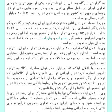
به گزارش نیازگاه به نقل از ایرنا، ترکیه یکی از مهم ترین شرکای
تجاری ایران در طول سالهای قبل بوده و در دوره هایی حتی توافق
روسای جمهور دو کشور بر رساندن حجم تجارت به ۲۰ تا ۳۰ میلیارد
دلار در سال بوده است.
مهرداد سعادت رئیس اتاق مشترک تجاری ایران و ترکیه در گفت و گو
با خبرنگار اقتصادی ایرنا اشاره کرد: در سه ماهه نخست سال ۲۰۲۱
شاهد افزایش ۵۳ درصدی تجارت با این کشور بودیم اما این رقم به
مفهوم افزایش چشم گیر
صادرات
و
واردات
نیست بلکه فقط نسبت
به سال قبل سنجیده شده است.
وی با اعلان اینکه تجارت ۳۰ میلیارد دلاری هدف تجارت ایران با ترکیه
بوده است، اشاره کرد: این رقم دور از دسترسی و غیرقابل دستیابی
نیست اما به سبب برخی مشکلات هنوز نتوانسته ایم به این رقم
دست یابیم.
سعادت با اعلان اینکه ۱۵ میلیارد دلار توان صادرات کالا به ترکیه
داریم، اشاره کرد: تجار ایرانی توانایی تامین خیلی از کالاهایی که
ترکیه از دیگر کشورها وارد میکند را دارد اما تعدادی از محدودیت ها
در روابط دو کشور همچون تحریم ها و روابط بانکی سبب شده تا تجار
این کشور این کالاها را از دیگر کشورها تامین کنند.
وی با اعلان اینکه هماهنگی نهادها با اتاق مشترک برای رشد تجاری با
ترکیه بسیار عالی است، گفت: در تلاش هستیم تا موانع مبادلاتی
برداشته شود و کالاهای دارای مزیت تجاری همچون فرآورده های
نفتی فرصت صادراتی بیشتری داشته باشند.