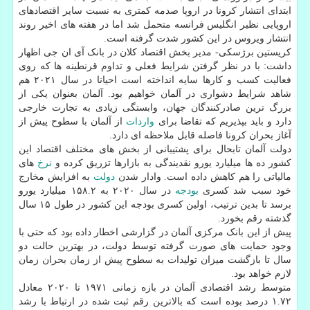
ابتدای انتشار کرونا در اروپا صدمه کمتری به نسبت سایر اقتصادهای
اروپایی نظیر انگلیس فرانسه متحمل شد اما در هفته های اخیر روند
انتشار ویروس در این کشور شدت گرفته است.
کریستین برژسکی- مدیر بخش اقتصاد کلان در بانک آی ان جی اظهار
داشت: با در نظر گرفتن شرایط فعلی و تداوم قرنطینه ها که روی
فعالیت کسب و کارها سایه انداخته است احیانا در سال ۲۰۲۱ هم
شاهد شرایط دشواری در آلمان خواهیم بود. آلمان بعنوان یکی از
بزرگ ترین صادرکنندگان جهان، وابستگی زیادی به تجارت خارجی
دارد و باید بپذیریم که تقاضا برای
واردات
از آلمان با سطوح پیش از
آغاز بحران کرونا فاصله قابل ملاحظه ای دارد.
دولت آلمان تابحال برای پشتیبانی از بخش های مختلف اقتصاد این
کشور ده ها میلیارد یورو نقدیندگی به بازارها تزریق کرده و
نرخ
های
مالیاتی را هم کاهش داده است. وادار شدن
دولت
به افزایش مخارج
خود سبب شد کسری
بودجه
در سال ۲۰۲۰ به ۱۵۸.۲ میلیارد یورو
برسد تا بدین ترتیب، اولین کسری بودجه این کشور در طول ۱۵ سال
گذشته رقم بخورد.
پیش از این بانک مرکزی آلمان در گزارشی اخطار داده بود که حتی با
وجود حمایت های صورت گرفته توسط دولت، در بهترین حالت دو
سال تا بازگشت میزان تولیدات به سطوح پیش از زمان بحران زمان
لازم خواهد بود.
متوسط رشد اقتصادی آلمان در بازه زمانی ۱۹۷۱ تا ۲۰۲۰ معادل
۱.۷۲ درصد بوده است که بالاترین رقم ثبت شده در ارتباط با رشد