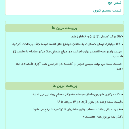
فیش حج
قیمت بیسیم کنوود
پربیننده ترین ها
کالا برگ کدملی 3، 4، 5 و 6 شارژ شد
۱۴۳۰ میلیارد تومان خسارت به مالکان خودرو های لطمه دیده جنگ پرداخت گردید
مهلت واریز وجه الضمان برای شرکت در حراج شمش طلا مرکز مبادله تا ساعت ۲۴
امشب
صنعت بیمه می تواند سهمی فراتر از گذشته در افزایش تاب آوری اقتصادی ایفا
کند
پربحث ترین ها
بانک مرکزی شهریورماه از سیستم متمرکز حسام رونمایی می نماید
قیمت سکه و طلا در بازار آزاد در ۱۲ مرداد ۱۴۰۵
مغایرت باقی مانده حساب های مشتریان تا 17 مرداد رفع می شود
گذر پله نوروز خان کجاست؟