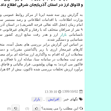
و قاچاق ارز در استان آذربایجان شرقی اطلاع داد.
به گزارش روز سه شنبه ایرنا از مرکز روابط عمومی و 
وزارت اطلاعات، با اقدامات اطلاعاتی و رصد مستمر سرب
امام زمان (عجل الله تعالی فرجه الشریف) در استان آذر
۹ نفر از صرافان متخلف که با رفتار و کارهای غیرقانونی 
نابسامانی
بازار
ارز و هدر رفت منابع ارزی کشور سهی
شناسایی و دستگیر شدند.
بر اساس این گزارش برابر بررسی های بعمل آمده، متخل
کارهای غیرمجاز ارزی با زیر پاگذاشتن مقررات و دست
معاملات ارز که اقدام به واگذاری ارز مداخله ای برای مص
عدم ثبت معاملات در سامانه سنا، مبادله ارز با فعالا
فاکتور می کردند؛ به بهتان پولشویی، فرار مالیاتی و قاچا
برآورد ارزش تخلفات بررسی شده تاکنون، بیش از ۵۴ هزار میلیارد ریال بوده است.
1399/10/02
13:39:10
تگهای خبر:
افزایش
,
بازار
این مطلب را می پسندید؟
(0)
(1)