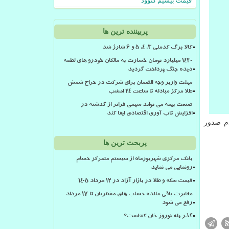
قیمت بیسیم کنوود
پربیننده ترین ها
کالا برگ کدملی 3، 4، 5 و 6 شارژ شد
۱۴۳۰ میلیارد تومان خسارت به مالکان خودرو های لطمه
دیده جنگ پرداخت گردید
مهلت واریز وجه الضمان برای شرکت در حراج شمش
طلا مرکز مبادله تا ساعت ۲۴ امشب
صنعت بیمه می تواند سهمی فراتر از گذشته در
افزایش تاب آوری اقتصادی ایفا کند
دم صدور
پربحث ترین ها
بانک مرکزی شهریورماه از سیستم متمرکز حسام
رونمایی می نماید
قیمت سکه و طلا در بازار آزاد در ۱۲ مرداد ۱۴۰۵
مغایرت باقی مانده حساب های مشتریان تا 17 مرداد
رفع می شود
گذر پله نوروز خان کجاست؟