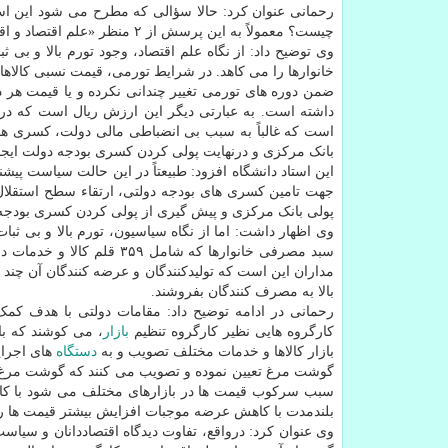
رحمانی عنوان کرد: حالا سؤالی که مطرح می شود این است 
چیست؟ معمولاً به این پرسش از ۲ منظر «علم اقتصاد و اقتصاددانان» و «سیاسیون» پاسخ داده می شود.
وی توضیح داد: از نگاه علم اقتصاد، وجود تورم بالا و بی
خانوارها را می کاهد. در شرایط تورمی، قیمت نسبی کالاها
ضمن دوره های تورمی تغییر چندانی نکرده و یا قیمت هر دو 
داشته است. به عبارتی دیگر این ارزش ریال است که در 
است که غالباً به سبب بی انضباطی مالی دولت، کسری ه
بانک مرکزی و درنهایت پولی کردن کسری بودجه دولت ایج
این استاد دانشگاه افزود: طبیعتاً در این حالت سیاست پی
جهت تامین کسری های بودجه دولتی، ارتقاء سطح استقل
پولی بانک مرکزی و پیش گیری از پولی کردن کسری بودجه دو
وی اظهار داشت: اما از نگاه سیاسیون، تورم بالا و بی ث
مداران این است که تولیدکنندگان و عرضه کنندگان آن چند 
بالا به مصرف کنندگان بفروشند.
رحمانی در ادامه توضیح داد: مقامات دولتی با هدف کمک
کارگروه هایی نظیر کارگروه تنظیم
بازار
، می کوشند که با 
بازار کالاها و خدمات مختلف تصویب و به
دستگاه
های اجرای
گوشت مرغ تعیین نموده و تصویب می کنند که گوشت مرغ بای
سبب سرکوب قیمت ها در بازارهای مختلف می شود با کاهش س
بلندمدت با کاهش عرضه موجبات افزایش بیشتر قیمت ها را
وی عنوان کرد: درواقع، تفاوت دیدگاه اقتصاددانان و سیاس