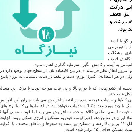
در مدیریت
انی حركت
جز اتلاف
وقف رشد و
 بود.
و با ایسنا،
د را تورم می
صادی مشکلات
ه کاهش قدرت
ینانی به آینده و کاهش انگیزه سرمایه گذاری اشاره نمود.
ه و امروز اتفاق نظر فزاینده ای در بین اقتصاددانان در سطح جهان وجود دارد 
لی در هر اقتصادی، کنترل تورم است و فقط در سایه دستیابی به تورم پایین و
سته از کشورهایی که با تورم بالا و بی ثبات مواجه بودند با درک این مساله 
ل غلبه کنند.
کالاها و خدمات عرضه شده در اقتصاد افزایش می یابد. میزان این افزایش،
یا چند مورد معدود کالا و خدمات نخواهد بود. در اقتصادهایی که با نرخ های تو
 قیمت اسمی تمامی کالاها و خدمات افزایش می یابد اما قیمت نسبی آنها غالب
اقتصاد ایران در ضمن دهه اخیر قیمت خودرو، مسکن و انرژی همگی روند افزایش
است بطوریکه قیمت ریالی خودرو در ضمن این دهه، حداقل ۱۲ برابر بالا رفته و مسکن نیز بسته به شهرها و مناطق مختلف ب