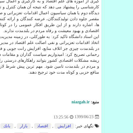
گیری از آموزه های علم اقتصاد و به کارگیری و اعمال 
کارشناسی را پیشنهاد می دهد که نتیجه آن همان کنترل و 
دیدگاه دوم یا همان سیاسیون اعمال اقدامات تعزیراتی و 
مقصر جلوه دادن تولیدکنندگان، عرضه کنندگان و ارائه کنند
ها، اشاره دارند و از این طریق افکار عمومی را در کوتاه 
اقتصادی و بهبود معیشت و رفاه مردم در بلندمدت ندارند.
این استاد دانشگاه تاکید کرد: به طورکلی، در زمینه مدیری
اتخاذ اقدامات تعزیراتی و نفی اصالت علم اقتصاد در مدی
در بلندمدت چیزی جز اتلاف منابع، افزایش رانت جویی و ف
رحمانی تصریح کرد: امیدواریم سیاست گذاران و مقامات دو
ریشه مشکلات اقتصادی کشور بتوانند راهکارهای درستی را 
و مردم در بلندمدت تامین شود. مهم ترین پیش شرط لازم
منافع حزبی و کوتاه مدت خود ترجیح دهند.
منبع:
niazgah.ir
1399/06/23
13:25:56
تگهای خبر:
افزایش
,
اقتصاد
,
بازار
,
بانك