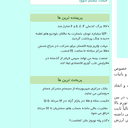
قیمت بیسیم کنوود
پربیننده ترین ها
کالا برگ کدملی 3، 4، 5 و 6 شارژ شد
۱۴۳۰ میلیارد تومان خسارت به مالکان خودرو های لطمه
دیده جنگ پرداخت گردید
مهلت واریز وجه الضمان برای شرکت در حراج شمش
طلا مرکز مبادله تا ساعت ۲۴ امشب
صنعت بیمه می تواند سهمی فراتر از گذشته در
افزایش تاب آوری اقتصادی ایفا کند
در خصوص
 باثبات
پربحث ترین ها
و اتخاذ
بانک مرکزی شهریورماه از سیستم متمرکز حسام
رونمایی می نماید
 در بین
قیمت سکه و طلا در بازار آزاد در ۱۲ مرداد ۱۴۰۵
رم بالا
اً ثابت
مغایرت باقی مانده حساب های مشتریان تا 17 مرداد
ی داشته
رفع می شود
ا افزایش ارزش
گذر پله نوروز خان کجاست؟