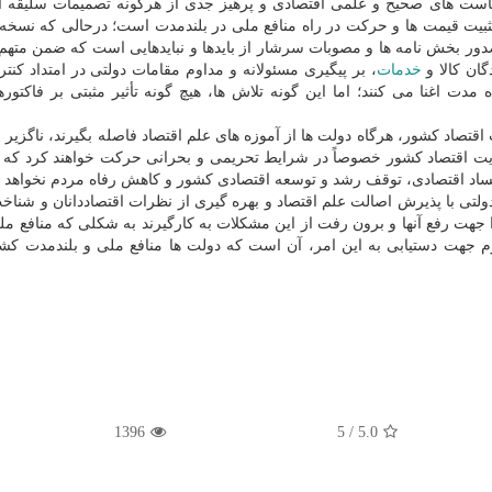
سیاست های صحیح و علمی اقتصادی و پرهیز جدی از هرگونه تصمیمات سلیقه ا
تثبیت قیمت ها و حرکت در راه منافع ملی در بلندمدت است؛ درحالی که نسخه
صدور بخش نامه ها و مصوبات سرشار از بایدها و نبایدهایی است که ضمن متهم
گان کالا و
خدمات
، بر پیگیری مسئولانه و مداوم مقامات دولتی در امتداد کنت
مدت اغنا می کنند؛ اما این گونه تلاش ها، هیچ گونه تأثیر مثبتی بر فاکتوره
ت اقتصاد کشور، هرگاه دولت ها از آموزه های علم اقتصاد فاصله بگیرند، ناگزیر
ریت اقتصاد کشور خصوصاً در شرایط تحریمی و بحرانی حرکت خواهند کرد که ن
ساد اقتصادی، توقف رشد و توسعه اقتصادی کشور و کاهش رفاه مردم نخواهد ب
لتی با پذیرش اصالت علم اقتصاد و بهره گیری از نظرات اقتصاددانان و شنا
جهت رفع آنها و برون رفت از این مشکلات به کارگیرند به شکلی که منافع م
 جهت دستیابی به این امر، آن است که دولت ها منافع ملی و بلندمدت کشو
1396
5
/
5.0