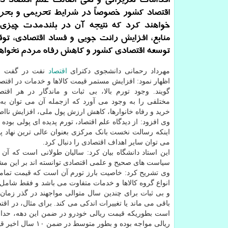
اقدامات تعزیراتی و نفی اصالت علم اقتصاد 
اقتصاد كشور خصوصاً در شرایط تحریمی و بحر
خواهند كرد كه نتیجه آن در بلندمدت چیزی 
منابع، افزایش رانت جویی و فساد اقتصادی، ت
توسعه اقتصادی كشور و كاهش رفاه مردم نخواهد
مهرداد رحمانی دانشجوی دکترای
اقتصاد
نفت در گفت و گ
اظهار نمود: افزایش مستمر قیمت کالاها و خدمات در اقتصا
گویند. وجود تورم بالا، بی ثبات و ماندگار در هر اقت
مختلفی را به وجود می آورد که ازجمله آن می توان ب
خرید و رفاه خانوارها، کاهش ارزش پول ملی، افزایش نااطم
وی افزود: از دیدگاه علم اقتصاد، تورم پدیده ای پولی بود
اینکه رسالت نخست بانک مرکزی بعنوان عالی ترین نهاد پو
می توان سایر اهداف اقتصادی را دنبال کرد.
این استاد دانشگاه بیان کرد: سالیان طولانی است که آن د
سیاست های صحیح و علمی اقتصادی توانسته اند بر این مشک
وی تشریح کرد: خاصیت بارز تورم آن است که قیمت تمامی 
انواع گروه کالاها و خدمات متفاوت می باشد و فقط شامل یک 
و بی ثبات برای چندین سال متوالی مواجهند در گذر زمان،
باقی می ماند یا تغییرات اندکی می کند. برای مثال، در 
ریالی مواجه بوده و بطور متوسط در ضمن ۱۰ سال اخیر قیمت مسکن حداقل ۱۵ برابر شده است.