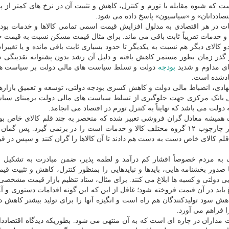
که شیوه مقابله با تورم و کنترل، کاهش و تثبیت آن در نرخ های کمتر از پ
 ثبات در هر اقتصادی به مدلول افزایش قیمت اسمی تمامی کالاها و خدمات بوده
 و خدمات تقریباً ثابت باقی می ماند. برای مثال قیمت مسکن نسبت به قیمت خ
کالای دیگر هم نسبت به یکدیگر تا حدود بسیاری ثابت باقی مانده و یا تغییرا
گذر زمان بطور مستمر کاهش یافته و دلیل آن رشد بدون پشتوانه نقدینگی 
ای مداوم و شدید
بودجه
دولت و تسلط سیاست های مالی دولت بر سیاست ها
ادشده است.
شنهادی، انضباط مالی دولت و کاهش کسری بودجه دولتی، توسعه و تعمیق بازاره
ال بانک مرکزی جهت جلوگیری از تسلط سیاست های مالی دولت برمبنای سی
لت می باشد که نهایتاً به کنترل تورم در اقتصاد می انجامد.
بات همیشه معادل گران فروشی تعبیر شده که منحصر به چند قلم کالای خاص بو
سبد مصرفی خانوارها که شامل ۳۵۹ قلم کالا و خدمات در چارچوب ۱۲ گروه مختلف کالا و خدمات است را در برنمی گیرد.
قلم کالای خاص دست به دست هم دادند تا آن کالاها را گران کنند و سپس در ق
 به مردم خصوصاً اقشار کم درآمد و لطمه پذیر، ضمن مبادرت به تشکیل س
صدور بخشنامه هایی، بایدها و نبایدهایی را بمنظور کنترل، کاهش و تثبیت قیم
ی دولتی و کسبه ها ابلاغ می کنند. برای مثال، ستاد تنظیم بازار قیمت مشخصی 
د در آن قیمت فروخته شود؛ غافل از این که این گونه اقدامات دستوری و آم
ود تولیدکنندگان هم راه است و انگیزه آنها را برای تولید بیشتر کاهش دا
 فراهم می آورد.
ت مداران در چاره ای است که به آن منتهی می شود. بطوریکه دیدگاه اقتصاددان