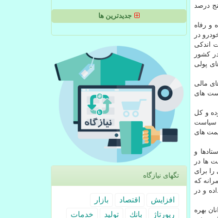
نج درصد
جدیدترین ها
 و رفاه
ودرو در
ت اندکی
در کشور
ی پولی
ای مالی
است های
ده و کل
 پس گمان سیاست
یمت های
تادها و
ت ها در
را برای
تگهای نیازگاه
رانه که
ده و در
افزایش
اقتصاد
بازار
ان بهره
رپورتاژ
بانك
تولید
خدمات