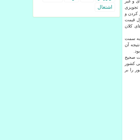
ی و غیر
اشتغال
 تجویزی
 کردن و
رل قیمت
ای کلان
 به سمت
تیجه آن
ود.
خت صحیح
لی کشور
ر را بر