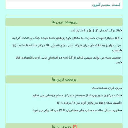
قیمت بیسیم کنوود
پربیننده ترین ها
کالا برگ کدملی 3، 4، 5 و 6 شارژ شد
۱۴۳۰ میلیارد تومان خسارت به مالکان خودرو های لطمه دیده جنگ پرداخت گردید
مهلت واریز وجه الضمان برای شرکت در حراج شمش طلا مرکز مبادله تا ساعت ۲۴
امشب
صنعت بیمه می تواند سهمی فراتر از گذشته در افزایش تاب آوری اقتصادی ایفا
کند
پربحث ترین ها
برق گران نشده است
بانک مرکزی شهریورماه از سیستم متمرکز حسام رونمایی می نماید
قیمت سکه و طلا در بازار آزاد در ۱۲ مرداد ۱۴۰۵
مغایرت باقی مانده حساب های مشتریان تا 17 مرداد رفع می شود
جدیدترین ها