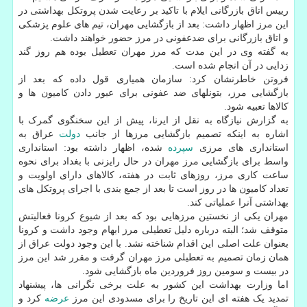
رییس اتاق بازرگانی ایلام با تاکید بر رعایت شدن پروتکل بهداشتی در
این مرز اظهار داشت: بعد از بازگشایی مهران، تیم های علوم پزشکی
و اتاق بازرگانی برای ضدعفونی در مرز حضور خواهند داشت.
به گفته وی در این مدت که مرز مهران تعطیل بوده هم روز گند
زدایی در آن انجام شده است.
فروتن خاطرنشان کرد: سازمان همیاری قول داده که بعد از
بازگشایی مرز، بتونلهای ضد عفونی برای عبور دادن کامیون ها و
کالاها تعبیه شود.
به گزارش نیازگاه به نقل از ایرنا، پیش از این سخنگوی گمرک با
اشاره به اینکه تصمیم بازگشایی مرزها از جانب
دولت
عراق به
استانداری های مرزی
سپرده
شده، اظهار داشته بود: استانداری
واسط برای بازگشایی مرز مهران در حال رایزنی با بغداد برای نحوه
ساعت کاری مرز، روزهای ثابت در هفته، کالاهای دارای اولویت و
تعداد کامیون ها در روز است تا بعد از جمع بندی با اجرای پروتکل های
بهداشتی آنرا عملیاتی کند.
مهران یکی از نخستین مرزهایی بود که بعد از شیوع کرونا فعالیتش
متوقف شد؛ البته درباره دلیل تعطیلی مرز ابهام وجود داشت و کرونا
بعنوان علت اصلی این اقدام شناخته نشد. با این وجود دولت عراق از
همان زمان تصمیم به تعطیلی مرز مهران گرفت و مقرر شد این مرز
در بیست و سومین روز فروردین ماه بازگشایی شود.
اما وزارت بهداشت این کشور به علت برخی نگرانی ها، پیشنهاد
تمدید یک هفته ای این تاریخ را برای مسدودی این مرز
عرضه
کرد و