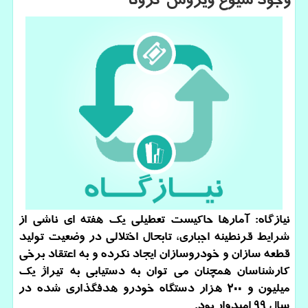
وجود شیوع ویروس كرونا
نیازگاه: آمارها حاكیست تعطیلی یك هفته ای ناشی از
شرایط قرنطینه اجباری، تابحال اختلالی در وضعیت تولید
قطعه سازان و خودروسازان ایجاد نكرده و به اعتقاد برخی
كارشناسان همچنان می توان به دستیابی به تیراژ یك
میلیون و 200 هزار دستگاه خودرو هدفگذاری شده در
سال 99 امیدوار بود.