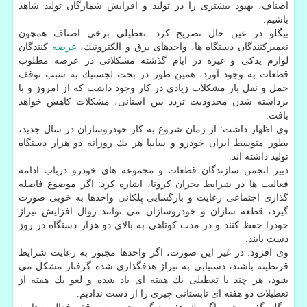
اصناف، بهبود بیشتری را در تولید و افزایش شمارگان تولید شاهد
باشیم.
بیگلو در عین حال تصریح كرد: تعطیلی برخی اصناف همچون
تعمیركنندگان دستگاه ها، واحدهای برق و الكترونیك،
عرضه
كنندگان
لوازم یدكی و غیره در ایام گذشته مشكلاتی در عرضه مطلوب
قطعات به وجود آورد، همین طور در بحث لجستیك به سبب توقف
حمل و نقل بار مشكلات زیادی در كار وجود داشت كه از امروز و با
برداشته شدن محدودیت تردد بین استانی، مشكلات كاهش خواهد
یافت.
وی اظهار داشت: از زمان شروع به كار خودروسازان در سال جدید،
بطور متوسط ایران خودرو و سایپا هر یك روزانه دو هزار دستگاه
تولید داشته اند.
دبیر انجمن سازندگان قطعات و مجموعه های خودرو درباب ادامه
فعالیت ها در شرایط بحران كرونا، اشاره كرد: اگر موضوع فاصله
گذاری اجتماعی رعایت و بازگشایی پلكانی واحدها به خوبی صورت
گیرد، قطعه سازان و خودروسازان می توانند روال افزایش تیراژ
خودرا حفظ كنند و در مدت كوتاهی به بالای دو هزار دستگاه در روز
دست یابند.
وی افزود: در غیر این صورت، اگر واحدها مجبور به رعایت شرایط
قرنطینه باشند، دستیابی به تیراژ هدفگذاری شده گرفتار مشكل می
شود، هر چند با تعطیلی یك هفته ای یاد شده و لغو یك هفته از
تعطیلات دو هفته ای تابستانی چیزی را از دست ندادیم.