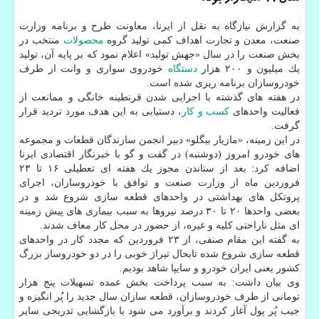
به گزارش نیازگاه به نقل از ایرنا، معاونت طرح و برنامه وزارت
صنعت، معدن و تجارت اهداف كمی تولید گروه
محصولات
منتخب در
بخش صنعت را در سال «جهش تولید» اعلام نمود كه بر پایه آن، تولید
یك میلیون و ۲۰۰ هزار
دستگاه
خودروی سواری و وانت از طرف
خودروسازان برنامه ریزی شده است.
در هفته های گذشته با اجرایی شدن قرنطینه خانگی و ممانعت از
فعالیت واحدهای
كسب و كار
، دستیابی به این هدف مورد تردید قرار
گرفت.
در این زمینه، «مازیار بیگلو» دبیر انجمن سازندگان قطعات و مجموعه
های خودرو امروز (دوشنبه) در گفت و گو با خبرنگار اقتصادی ایرنا
اضافه كرد: بعد از ستاندن مجوز یك هفته ای تعطیلی ۱۶ تا ۲۳
فروردین ماه از وزارت صنعت و توافق با خودروسازان، اجرای
پروتكل های بهداشتی در واحدهای قطعه سازی شروع شد و در
بعضی واحدها ۲۰ تا ۳۰ درصد نیروها به سبب بیماری های پیش زمینه
ای مثل ناراحتی كلیه و غیره، از حضور در محل كار معاف شدند.
به گفته این مقام صنفی، از ۲۳ فروردین كه مجدد كار در واحدهای
قطعه سازی شروع شده تابحال تیراژ خوبی را در دو خودروساز بزرگ
كشور یعنی ایران خودرو و سایپا شاهد بودیم.
وی بیان داشت: به سبب پرداخت بخش عمده تسهیلات پنج هزار
تومانی از طرف خودروسازان، قطعه سازان سال جدید را پُر انگیزه و
جیب پُر پول آغاز كردند و برآورد می شود با بازگشایی تدریجی سایر