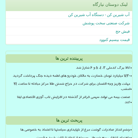
لینک دوستان نیازگاه
آب شیرین کن - دستگاه آب شیرین کن
شرکت صنعتی سخت پوشش
فیش حج
قیمت بیسیم کنوود
پربیننده ترین ها
کالا برگ کدملی 3، 4، 5 و 6 شارژ شد
۱۴۳۰ میلیارد تومان خسارت به مالکان خودرو های لطمه دیده جنگ پرداخت گردید
مهلت واریز وجه الضمان برای شرکت در حراج شمش طلا مرکز مبادله تا ساعت ۲۴
امشب
صنعت بیمه می تواند سهمی فراتر از گذشته در افزایش تاب آوری اقتصادی ایفا
کند
پربحث ترین ها
چشم انداز صادرات گوشت مرغ از ناپایداری سیاستها تا اعتماد به خصوصی ها