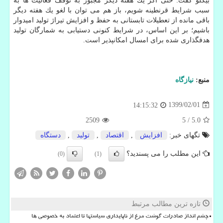
بیگلو گفت: حتی اگر یك هفته دیگر مجبور به توقف فعالیت ها به
سبب شرایط قرنطینه شویم، باز هم می توان با لغو یك هفته دیگر
باقی مانده از تعطیلات تابستانی به حفظ و افزایش تیراژ تولید امیدوار
باشیم؛ بر این اساس، در شرایط كنونی دستیابی به شمارگان تولید
هدفگذاری شده برای امسال امكانپذیر است.
منبع:
نیازگاه
1399/02/01
14:15:32
2509
5
/
5.0
تگهای خبر:
افزایش
,
اقتصاد
,
تولید
,
دستگاه
این مطلب را می پسندید؟
(0)
(1)
تازه ترین مطالب مرتبط
چشم انداز صادرات گوشت مرغ از ناپایداری سیاستها تا اعتماد به خصوصی ها