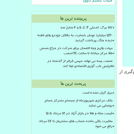
قیمت بیسیم کنوود
پربیننده ترین ها
کالا برگ کدملی 3، 4، 5 و 6 شارژ شد
۱۴۳۰ میلیارد تومان خسارت به مالکان خودرو های لطمه
دیده جنگ پرداخت گردید
مهلت واریز وجه الضمان برای شرکت در حراج شمش
طلا مرکز مبادله تا ساعت ۲۴ امشب
صنعت بیمه می تواند سهمی فراتر از گذشته در
افزایش تاب آوری اقتصادی ایفا کند
گیری از
پربحث ترین ها
برق گران نشده است
بانک مرکزی شهریورماه از سیستم متمرکز حسام
رونمایی می نماید
قیمت سکه و طلا در بازار آزاد در ۱۲ مرداد ۱۴۰۵
مغایرت باقی مانده حساب های مشتریان تا 17 مرداد
رفع می شود