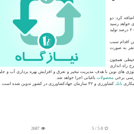
ضافه كرد: دو
داری خواهد رسید
كه با بهره برداری این میزان، ۶۰۰ هزار تن تولید، معادل ۲۰ درصد تولید
ن اقدام سبب
صورت مستقیم و ۷۵ هزار نفر به صورت
حیطی همچون
 راه اندازی
ولوژی های نوین با هدف مدیریت تبخیر و تعرق و افزایش بهره برداری آب و جلو
 رسی برخی
محصولات
باغبانی اجرا خواهد شد.
همكاری
بانك
كشاورزی و ۳۲ سازمان جهادكشاورزی در كشور تدوین شده است.
2687
5
/
5.0