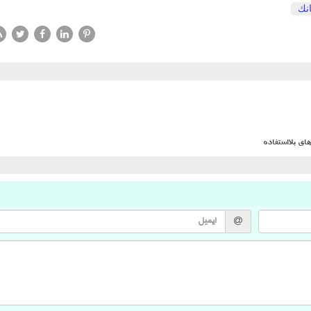
انك
ی بلااستفاده