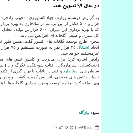
در سال 99 تدوین شد.
به گزارش دوشنبه وزارت جهاد كشاورزی، «حبیب رادفر» ا
هزار و ۵۰۰ هكتار از این برنامه در سالجاری به بهره بر
كل سبزی و صیفی گلخانه ای افزایش می یابد.
مجری طرح توسعه گلخانه های كشور گفت: همین طور ای
ایجاد
اشتغال
۲۵ هزار نفر به 
غیرمستقیم خواهد شد.
رادفر اشاره كرد: برای مدیریت و كاهش تنش های م
(خشكسالی، سرمازدگی، آفتاب سوختگی، تگرگ و... ) طرح
سایبان های
استاندارد
و فنی در باغات با بهره گیری از تكن
خسارت تنش های محیطی، افزایش كمیت، كیفیت و پیش
وی اضافه كرد: برنامه توسعه و بهره برداری گلخانه ها با 
منبع:
نیازگاه
1399/01/25
23:47:18