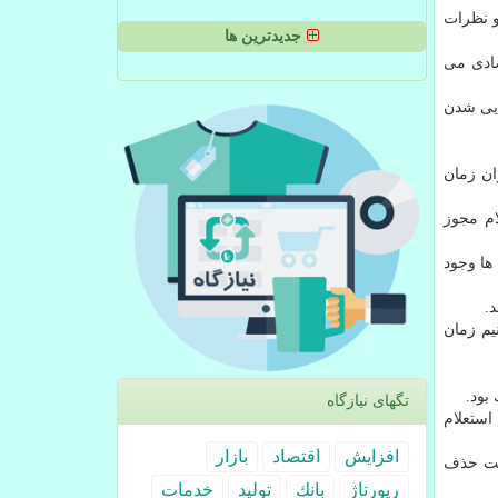
و نظرات
جدیدترین ها
صادی می
ایی شدن
ان زمان
تگاه متولی صدور استعلام مجوز
ها وجود
.
یم زمان
بود.
تگهای نیازگاه
استعلام
افزایش
اقتصاد
بازار
جهت حذف
رپورتاژ
بانك
تولید
خدمات