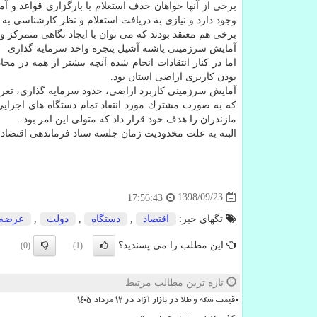
برخی از آنها خواهان حذف استعلام با بارگزاری قواعد و 
وجود دارد و نیازی به دریافت استعلام و نظر كارشناسی 
برخی هم معتقد بودند كه می توان با ایجاد نگاهی متمركز و 
آمایش سرزمینی پاشنه آشیل پنجره واحد سرمایه گذاری
اما در كنار انتقادات انجام شده آنچه بیشتر از همه در
بودن كاربری اراضی استان بود.
آمایش سرزمینی كاربرد اراضی، حدود سرمایه گذاری، تعریف
كه به صورت مشترك مورد انتقاد تمام دستگاه های اجرای
مازندران را هدف خود قرار داد كه متولی این امر بود.
البته به علت محدودیت زمان جلسه ستاد فرماندهی اقتصاد 
1398/09/23
17:56:43
تگهای خبر:
اقتصاد
,
دستگاه
,
دولت
,
عرضه
این مطلب را می پسندید؟
(0)
(1)
تازه ترین مطالب مرتبط
قیمت سکه و طلا در بازار آزاد در ۱۲ مرداد ۱۴۰۵