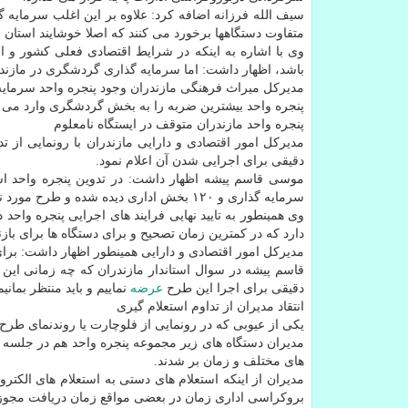
سیف الله فرزانه اضافه كرد: علاوه بر این اغلب سرمایه 
متفاوت دستگاهها برخورد می كنند كه اصلا خوشایند استان 
وی با اشاره به اینكه در شرایط اقتصادی فعلی كشور و ا
باشد، اظهار داشت: اما سرمایه گذاری گردشگری در مازند
مدیركل میراث فرهنگی مازندران وجود پنجره واحد سرمایه گ
پنجره واحد بیشترین ضربه را به بخش گردشگری وارد می ن
پنجره واحد مازندران متوقف در ایستگاه نامعلوم
مدیركل امور اقتصادی و دارایی مازندران با رونمایی از 
دقیقی برای اجرایی شدن آن اعلام نمود.
سرمایه گذاری و ۱۲۰ بخش اداری دیده شده و طرح مورد نطر هم توسط وزیر اقتصاد و همینطور كارشناسان پایتخت هم تایید شده است.
وی همینطور به تایید نهایی فرایند های اجرایی پنجره واح
دارد كه در كمترین زمان تصحیح و برای دستگاه ها برای با
مدیركل امور اقتصادی و دارایی همینطور اظهار داشت: برا
قاسم پیشه در سوال استاندار مازندران كه چه زمانی این
دقیقی برای اجرا این طرح
عرضه
نماییم و باید منتظر بمانی
انتقاد مدیران از تداوم استعلام گیری
یكی از عیوبی كه در رونمایی از فلوچارت یا روندنمای طرح 
مدیران دستگاه های زیر مجموعه پنجره واحد هم در جلسه ام
های مختلف و زمان بر شدند.
مدیران از اینكه استعلام های دستی به استعلام های الكترو
بروكراسی اداری زمان در بعضی مواقع زمان دریافت مجوز ر