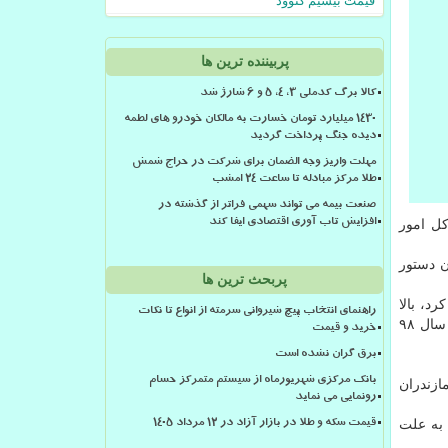
قیمت بیسیم کنوود
پربیننده ترین ها
کالا برگ کدملی 3، 4، 5 و 6 شارژ شد
۱۴۳۰ میلیارد تومان خسارت به مالکان خودرو های لطمه
دیده جنگ پرداخت گردید
مهلت واریز وجه الضمان برای شرکت در حراج شمش
طلا مرکز مبادله تا ساعت ۲۴ امشب
صنعت بیمه می تواند سهمی فراتر از گذشته در
كل امور
افزایش تاب آوری اقتصادی ایفا کند
 زدن دستور
پربحث ترین ها
د، بالا
راهنمای انتخاب پیچ شیروانی سرمته از انواع تا نکات
آمدن و استقرار پنجره واحد سرمایه گذاری به صورت ویژه در مازندان یكی از اهداف جدی دولت می باشد كه پیشبینی می شود تا آخر سال ۹۸
خرید و قیمت
برق گران نشده است
بانک مرکزی شهریورماه از سیستم متمرکز حسام
ازندران
رونمایی می نماید
 به علت
قیمت سکه و طلا در بازار آزاد در ۱۲ مرداد ۱۴۰۵