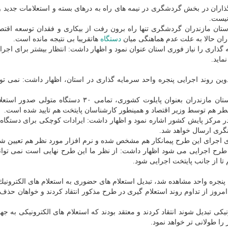
گذاران در بخش گردشگری در نیمه های راه به درهای بسته و استعلامات جدید 
نیست.
ستان مازندران گردشگری تنها راه برون رفت از بیكاری و فقدان توسعه اقت
ران حالا به علت عدم هماهنگی میان
دستگاه
هاتقریبا بی نتیجه مانده است.
ذاری را نیاز فوری استان عنوان نمود و اظهار داشت: انتظار بیشتر برای اجر
ماید.
تدوین روند اجرایی پنجره واحد سرمایه گذاری در استان، اظهار داشت: نمی تو
موسی قاسم پیشه اظهار داشت: در تدوین پنجره واحد استان مازندران بعنوان پایلوت كشوری، تمامی ۳۰ دس
د در مركز پایش كشور اشاره نمود و اظهار داشت: ایرادات كوچكی برای دستگاه 
زنگری ارسال خواهد شد.
ی اجرای این طرح پیمانكار هم مشخص شده و نرم افزار مورد نظر هم تعیین شد
 طرح اجرایی می شود اظهار داشت: از نظر ما این طرح نهایی است نمی توان
م تا از جانب پایتخت اجرایی شود.
پنجره واحد مشاهده شد، تبدیل استعلام های حضوری به استعلام های الكترونیك 
روز از تداوم روند استعلام گیری در طرح مذكور انتقاد كردند و خواهان حذف 
نیكی تبدیل شوند انتقاد كردند و معتقد بودند كه استعلام های الكترونیكی به 
ا طولانی تر خواهد نمود.