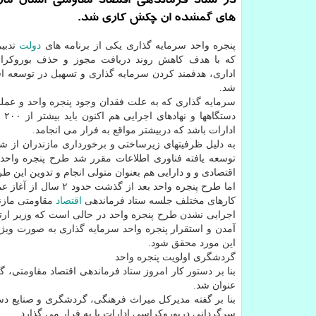
در ستاد فرماندهی اقتصاد مقاومتی استان ماز
های گمشده ان چكش كاری شد.
پنجره واحد سرمایه گذاری یكی از برنامه های
دولت
تدبیر
كه با هدف كاهش روند دریافت مجوز و حذف بوروكراس
اداری، هدفمند كردن سرمایه گذاری و تسهیل در توسعه ا
شد.
سرمایه گذاری كه به علت فقدان وجود پنجره واحد و عمل
دستگا
ادارات باشد كه دربیشتر مواقع به فرار می انجامد.
به دلیل ظرفیتهای زیرساختی و برخورداری مازندران از ش
توسعه یافته فناوری اطلاعات مقرر شد طرح پنجره واحد س
اقتصادی و و دارایی هم بعنوان متولی انجام و تدوین این طر
اما طرح پنجره واحد ب
كارهای مختلف جلسه ستاد فرماندهی
اقتصاد
مقاومتی مازن
اجرایی نشدن طرح پنجره واحد در حالی است كه وزیر ارتباط
این مورد محقق شود.
گردشگری اولویت پنجره واحد
بنا بر دستور كار امروز ستاد فرماندهی اقتصاد مقاومتی،
عنوان شد.
بنا بر گفته مدیركل میراث فرهنگی، گردشگری و صنایع د
سرگردانی دربوروكراسی ادارات پا به فرار می گذارد.