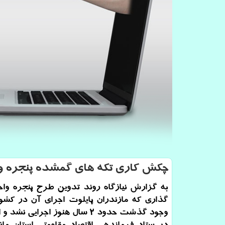
چكش كاری تكه های گمشده پنجره وا
به گزارش نیازگاه روند تدوین طرح پنجره وا
گذاری كه مازندران پایلوت اجرای آن در كشو
وجود گذشت حدود ۲ سال هنوز اجرایی نش