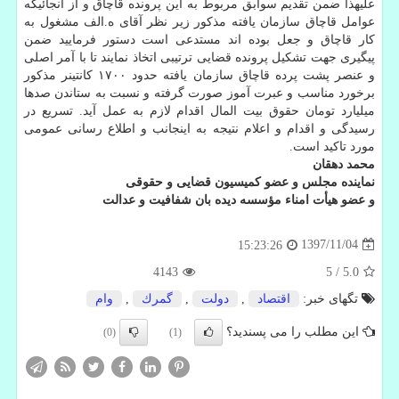
علیهذا ضمن تقدیم سوابق مربوط به این پرونده قاچاق و از آنجائیكه
عوامل قاچاق سازمان یافته مذكور زیر نظر آقای ه.الف مشغول به
كار قاچاق و جعل بوده اند مستدعی است دستور فرمایید ضمن
پیگیری جهت تشكیل پرونده قضایی ترتیبی اتخاذ نمایند تا با آمر اصلی
و عنصر پشت پرده قاچاق سازمان یافته حدود ۱۷۰۰ كانتینر مذكور
برخورد مناسب و عبرت آموز صورت گرفته و نسبت به ستاندن صدها
میلیارد تومان حقوق بیت المال اقدام لازم به عمل آید. تسریع در
رسیدگی و اقدام و اعلام نتیجه به اینجانب و اطلاع رسانی عمومی
مورد تاكید است.
محمد دهقان
نماینده مجلس و عضو كمیسیون قضایی و حقوقی
و عضو هیأت امناء مؤسسه دیده بان شفافیت و عدالت
1397/11/04
15:23:26
4143
5
/
5.0
تگهای خبر:
اقتصاد
,
دولت
,
گمرك
,
وام
این مطلب را می پسندید؟
(0)
(1)