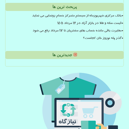
پربحث ترین ها
بانک مرکزی شهریورماه از سیستم متمرکز حسام رونمایی می نماید
قیمت سکه و طلا در بازار آزاد در ۱۲ مرداد ۱۴۰۵
مغایرت باقی مانده حساب های مشتریان تا 17 مرداد رفع می شود
گذر پله نوروز خان کجاست؟
جدیدترین ها