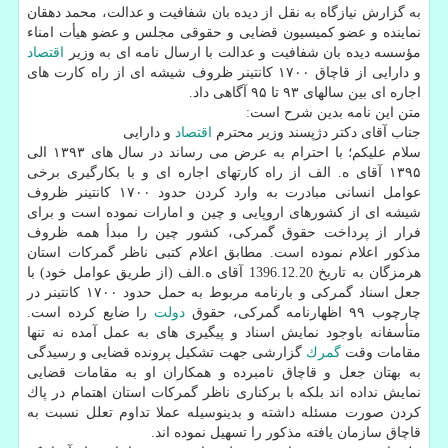
به گزارش نیازگاه به نقل از دیده بان شفافیت و عدالت، محمد دهقان
نماینده و عضو كمیسیون قضایی و حقوقی مجلس و عضو هیأت امناء
مؤسسه دیده بان شفافیت و عدالت با ارسال نامه ای به وزیر
اقتصاد
و دارایی از قاچاق ۱۷۰۰ كانتینر ظروف شیشه ای از راه كارت های
اجاره ای بین سالهای ۹۳ تا ۹۵ آگاهی داد.
متن این نامه بدین شرح است:
جناب آقای دكتر دژپسند وزیر محترم
اقتصاد
و دارایی
سلام علیكم؛ با احترام به عرض می رساند در سال های ۱۳۹۳ الی
۱۳۹۵ آقای ه. الف از راه كارتهای اجاره ای و با بكارگیری برخی
عوامل انسانی مبادرت به وارد كردن حدود ۱۷۰۰ كانتینر ظروف
شیشه ای از كشورهای اروپایی و چین و امارات نموده است و برای
فرار از پرداخت حقوق گمركی، كشور چین را مبدأ همه ظروف
مذكور اعلام نموده است. مطابق اعلام كتبی ناظر گمركات استان
هرمزگان به تاریخ 1396.12.20 آقای ه.الف (از طریق عوامل خود) با
جعل اسناد گمركی و بارنامه مربوط به حمل حدود ۱۷۰۰ كانتینر در
چارچوب ۹۹ اظهارنامه گمركی، حقوق
دولت
را ضایع كرده است.
متأسفانه باوجود نمایش اسناد و پیگیری های به عمل آمده نه تنها
مقامات وقت
گمرك
گزارشی جهت تشكیل پرونده قضایی و رسیدگی
به بهتان جعل و قاچاق نامبرده و همكاران او به مقامات قضایی
نمایش نداده اند بلكه با بركناری ناظر گمركات استان اهتمام در پاك
كردن صورت مسئله داشته و بدینوسیله عملا تداوم تعلل نسبت به
قاچاق سازمان یافته مذكور را تسهیل نموده اند.