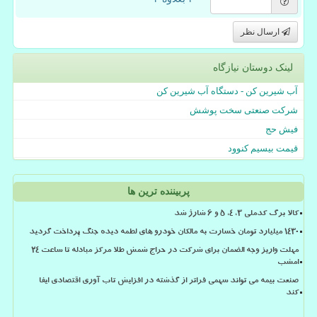
ارسال نظر
لینک دوستان نیازگاه
آب شیرین کن - دستگاه آب شیرین کن
شرکت صنعتی سخت پوشش
فیش حج
قیمت بیسیم کنوود
پربیننده ترین ها
کالا برگ کدملی 3، 4، 5 و 6 شارژ شد
۱۴۳۰ میلیارد تومان خسارت به مالکان خودرو های لطمه دیده جنگ پرداخت گردید
مهلت واریز وجه الضمان برای شرکت در حراج شمش طلا مرکز مبادله تا ساعت ۲۴
امشب
صنعت بیمه می تواند سهمی فراتر از گذشته در افزایش تاب آوری اقتصادی ایفا
کند