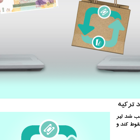
د تركیه
بب شد لیر
قوط كند و