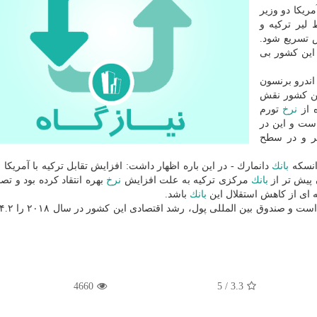
مریكا دو وزیر
لیر تركیه و
ش تسریع شود.
 كه در تاریخ این كشور بی
اندرو برنسون
مقامات ترك در كودتای نافرجام سال ۲۰۱۶ این كشور نقش
 از
نرخ
تورم
ه رسیده است و این در
یر و در سطح
دانسكه
بانك
دانمارك - در این باره اظهار داشت: افزایش تقابل تركیه با آمریكا 
 پیش تر از
بانك
مركزی تركیه به علت افزایش
نرخ
بهره انتقاد كرده بود و تص
ه ای از كاهش استقلال این
بانك
باشد.
4660
5
/
3.3