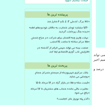
قیمت بیسیم کنوود
پربیننده ترین ها
کالا برگ کدملی 3، 4، 5 و 6 شارژ شد
۱۴۳۰ میلیارد تومان خسارت به مالکان خودرو های لطمه
دیده جنگ پرداخت گردید
مهلت واریز وجه الضمان برای شرکت در حراج شمش
طلا مرکز مبادله تا ساعت ۲۴ امشب
صنعت بیمه می تواند سهمی فراتر از گذشته در
افزایش تاب آوری اقتصادی ایفا کند
می تواند
میم اخیر
پربحث ترین ها
این كشور هنوز بر مدار رشد است و صندوق بین المللی پول، رشد اقتصادی این كشور در سال ۲۰۱۸ را ۴.۲ درصد و
بانک مرکزی شهریورماه از سیستم متمرکز حسام
رونمایی می نماید
قیمت سکه و طلا در بازار آزاد در ۱۲ مرداد ۱۴۰۵
مغایرت باقی مانده حساب های مشتریان تا 17 مرداد
رفع می شود
گذر پله نوروز خان کجاست؟