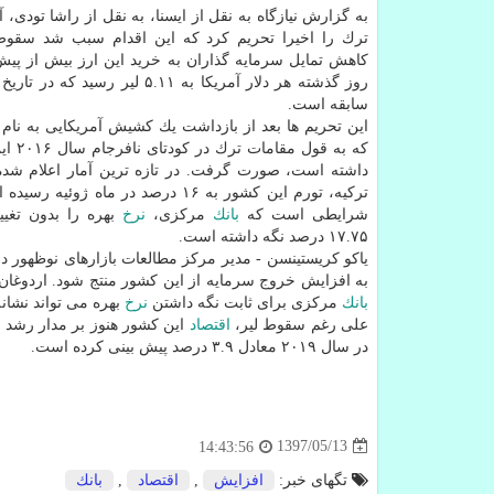
به گزارش نیازگاه به نقل از ایسنا، به نقل از راشا تودی، آ
ترك را اخیرا تحریم كرد كه این اقدام سبب شد سقوط 
كاهش تمایل سرمایه گذاران به خرید این ارز بیش از پی
روز گذشته هر دلار آمریكا به ۵.۱۱ لیر رسید
سابقه است.
این تحریم ها بعد از بازداشت یك كشیش آمریكایی به نام 
كه به قول 
داشته است، صورت گرفت. در تازه ترین آمار اعلام شده
تركیه، تورم این كشور به ۱۶ درصد در ماه ژوئی
شرایطی است كه
بانك
مركزی،
نرخ
بهره را بدون تغی
۱۷.۷۵ درصد نگه داشته است.
یاكو كریستینسن - مدیر مركز مطالعات بازارهای نوظهور 
به افزایش خروج سرمایه از این كشور منتج شود. اردوغان
بانك
مركزی برای ثابت نگه داشتن
نرخ
بهره می تواند نشان
علی رغم سقوط لیر،
اقتصاد
در سال ۲۰۱۹ معادل ۳.۹ درصد پیش بینی كرده است.
1397/05/13
14:43:56
تگهای خبر:
افزایش
,
اقتصاد
,
بانك