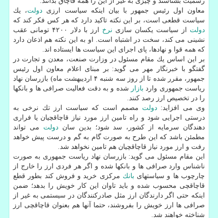
رسمیت بشناسند و چیزی به غیر از این را همه قاچاق بدانند.
معاون اول رئیس جمهور با بیان اینكه سیاست ارزی
دولت
، یك
سیاست قطعی است، بر این نكته تاكید دارد كه هر كس فكر كند كه
دولت
از سیاست یكسان سازی
نرخ
ارز با دلار ۴۲۰۰ تومانی عقب
نشینی می كند، سخت در اشتباه است. او به این نكته هم اذعان دارد
كه همه قوا و نهادها، پای اجرای این سیاست ها ایستاده اند.
بر این اساس یك مقام مسئول در وزارت صنعت، معدن و تجارت در
گفتگو با خبرنگار مهر می گوید: بر مبنای اعلام معاون اول رئیس
جمهور، مقرر شده تا از روز سه شنبه ۴ اردیبهشت ماه) بازرسان نهاد
ریاست جمهوری وارد
بازار
شده و به دقت فعالیت صرافی ها و بانكها
را در تخصیص ارز رصد كنند.
وی می افزاید:
دولت
مصمم است كه سیاست ارز تك نرخی به
درستی اجرایی شود و راه تامین ارز مورد نیاز قاچاقچیان یا فراری
دهندگان سرمایه از كشور، سد شود؛ بدین سان
دولت
می تواند
مطمئن باشد كه این طرح به صورت گام به گم و درست پیش خواهد
رفت و ارز مورد نیاز قاچاقچیان هم تامین نخواهد شد.
این مقام مسئول می گوید: بازرسان نهاد ریاست جمهوری به صورت
ناشناس وارد صرافی ها و بانكها شده و اگر هر فردی ارز را خارج از
چارچوب ها و سیاستهای
بانك
مركزی خرید و فروش كند بطور قطع
قاچاقچی محسوب شده و باید تاوان این كار خویش را بدهد؛ ضمن
اینكه حتی اگر دارندگان ارز مثل صادركنندگان در سیستمی به غیر از
صرافی ها ارز خویش را بفروشند، حتما آنها هم بعنوان قاچاقچی ارز
شناخته خواهند شد.