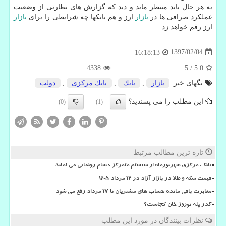
به هر حال باید منتظر ماند و دید كه گزارش های نظارتی از وضعیت
عملكرد صرافی ها در
بازار
ارز و هم بانكها چه شرایطی را برای
بازار
ارز رقم خواهد زد.
1397/02/04
16:18:13
4338
5
/
5.0
تگهای خبر:
بازار
,
بانك
,
بانك مركزی
,
دولت
این مطلب را می پسندید؟
(0)
(1)
تازه ترین مطالب مرتبط
بانک مرکزی شهریورماه از سیستم متمرکز حسام رونمایی می نماید
قیمت سکه و طلا در بازار آزاد در ۱۲ مرداد ۱۴۰۵
مغایرت باقی مانده حساب های مشتریان تا 17 مرداد رفع می شود
گذر پله نوروز خان کجاست؟
نظرات بینندگان در مورد این مطلب