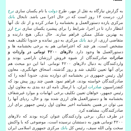
به گزارش نیازگاه به نقل از مهر، طرح
دولت
با نام یكسان سازی
نرخ
ارز، درست ۱۳ روز است كه در حال اجرا می باشد. تابحال
بانك
مركزی یازده دستورالعمل و بخشنامه را صادر كرده و از تك تك آنها
انتظار دارد تا در اجرا، شرایط را برای پیشبرد یكسان سازی
نرخ
ارز
به بهترین شكل ممكن فراهم سازند. حال دیگر، هیچ دارنده و
متقاضی ارزی، از دید
بانك
مركزی به دور نمانده و حدودا تكلیف همه
مشخص است، هر چند كه اعتراضاتی هم به برخی بخشنامه ها و
دستورالعمل ها وجود دارد.
دلارهای ۴۲۰۰ تومانی در واردات و
صادرات
صادركنندگان از شیوه فروش ارزشان ناراضی بودند و
واردكنندگان به دنبال دلارهای ۴۲۰۰ تومانی. اما این دو مبحث هم
برای آنها تعیین تكلیف شد و روز گذشته، اسحاق جهانگیری، معاون
اول رئیس جمهوری در بخشنامه ای دوازده بندی، حدودا آنچه را كه
صادركنندگان خواسته بودند، فراهم نمود. همین چند روز پیش بود كه
كنفدراسیون
صادرات
ایران، با ارسال نامه ای ده بندی به معاون اول
رئیس جمهور، خواهان تعیین تكلیف برخی ابهامات و موارد غیرشفاف
بخشنامه ها و دستورالعمل های ارزی شده بود و حال، ردپای آنها را
می توان در همین بخشنامه اخیر معاون اول رئیس جمهور برای ارز
صادركنندگان، مشاهده كرد.
در طرف دیگر، برخی واردكنندگان عنوان كرده بودند كه دلارهای
۴۲۰۰ تومانی هنوز به دستشان نرسیده است، موضوعی كه با واكنش
سخت ولی الله سیف، رئیس كل
بانك
مركزی جمهوری اسلامی ایران