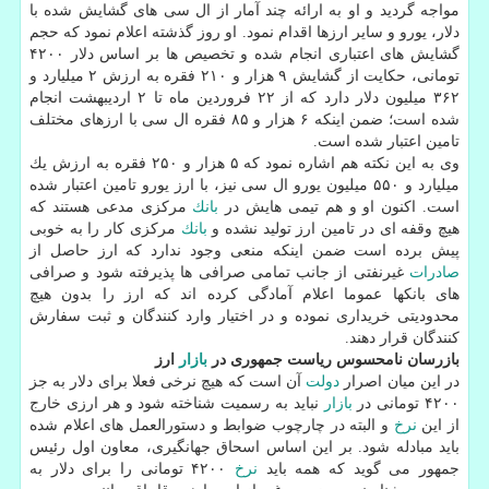
مواجه گردید و او به ارائه چند آمار از ال سی های گشایش شده با
دلار، یورو و سایر ارزها اقدام نمود. او روز گذشته اعلام نمود كه حجم
گشایش های اعتباری انجام شده و تخصیص ها بر اساس دلار ۴۲۰۰
تومانی، حكایت از گشایش ۹ هزار و ۲۱۰ فقره به ارزش ۲ میلیارد و
۳۶۲ میلیون دلار دارد كه از ۲۲ فروردین ماه تا ۲ اردیبهشت انجام
شده است؛ ضمن اینكه ۶ هزار و ۸۵ فقره ال سی با ارزهای مختلف
تامین اعتبار شده است.
وی به این نكته هم اشاره نمود كه ۵ هزار و ۲۵۰ فقره به ارزش یك
میلیارد و ۵۵۰ میلیون یورو ال سی نیز، با ارز یورو تامین اعتبار شده
است. اكنون او و هم تیمی هایش در
بانك
مركزی مدعی هستند كه
هیچ وقفه ای در تامین ارز تولید نشده و
بانك
مركزی كار را به خوبی
پیش برده است ضمن اینكه منعی وجود ندارد كه ارز حاصل از
صادرات
غیرنفتی از جانب تمامی صرافی ها پذیرفته شود و صرافی
های بانكها عموما اعلام آمادگی كرده اند كه ارز را بدون هیچ
محدودیتی خریداری نموده و در اختیار وارد كنندگان و ثبت سفارش
كنندگان قرار دهند.
بازرسان نامحسوس ریاست جمهوری در
بازار
ارز
در این میان اصرار
دولت
آن است كه هیچ نرخی فعلا برای دلار به جز
۴۲۰۰ تومانی در
بازار
نباید به رسمیت شناخته شود و هر ارزی خارج
از این
نرخ
و البته در چارچوب ضوابط و دستورالعمل های اعلام شده
باید مبادله شود. بر این اساس اسحاق جهانگیری، معاون اول رئیس
جمهور می گوید كه همه باید
نرخ
۴۲۰۰ تومانی را برای دلار به