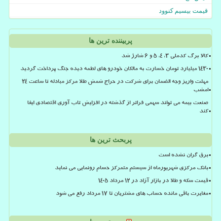
قیمت بیسیم کنوود
پربیننده ترین ها
کالا برگ کدملی 3، 4، 5 و 6 شارژ شد
۱۴۳۰ میلیارد تومان خسارت به مالکان خودرو های لطمه دیده جنگ پرداخت گردید
مهلت واریز وجه الضمان برای شرکت در حراج شمش طلا مرکز مبادله تا ساعت ۲۴
امشب
صنعت بیمه می تواند سهمی فراتر از گذشته در افزایش تاب آوری اقتصادی ایفا
کند
پربحث ترین ها
برق گران نشده است
بانک مرکزی شهریورماه از سیستم متمرکز حسام رونمایی می نماید
قیمت سکه و طلا در بازار آزاد در ۱۲ مرداد ۱۴۰۵
مغایرت باقی مانده حساب های مشتریان تا 17 مرداد رفع می شود