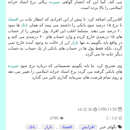
می كند، كما این كه انتشار گواهی
سپرده
ریالی نرخ اسناد خزانه
اسلامی را بالا برده است.
آقابزرگی اضافه كرد: تا پیش از این افرادی كه انتظار ثبات در
اقتصاد
با نرخ ۱۵ درصد سود بانكی را داشتند می بینند كه همان
بانك
ها سود
۲۰ درصد می دهند. مسلما اغلب این افراد پول خویش را از حساب
های ۱۵ درصدی خارج كرده و وارد حساب های ۲۰ درصدی می كنند و
در واقع باید بگوییم نه تنها
بازار
ارز از حالت به وجود آمده خارج نمی
گردد، بلكه فقط پول ها در حساب های بانكی از یك حساب به حساب
دیگر جابه جا می گردد.
وی تصریح كرد: ما باید بگوییم تصمیماتی كه درباره نرخ سود
سپرده
های بانكی گرفته می گردد نرخ اسناد خزانه اسلامی را تغییر می دهد
و روی تمام فرصت های سرمایه گذاری تاثیر می گذارد.
1396/11/28
14:32:30
4799
5
/
5.0
تگهای خبر:
افزایش
,
اقتصاد
,
بازار
,
بانك