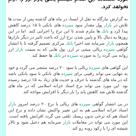
نخواهد كرد.
به گزارش نیازگاه به نقل از ایسنا، در ماه های گذشته پس از مدت ها
تلاش در
بازار
پول مقدار سود
سپرده
های بانكی تا ۱۵ درصد كاهش
پیدا كرد و
بانك
ها ملزم شدند تا این نرخ را اجرایی كنند. اما در این
روزها به دنبال بالا و پایین شدن نرخ ارز كه باعث تاثیر در دیگر بازارها
همچون
بازار
سرمایه شد اخیرا
بانك
مركزی تصمیم گرفته تا با انتشار
گواهی
سپرده
ریالی مبتنی بر ارز، پول هایی كه به سمت
بازار
ارز
روانه می گردد را به صورت
سپرده
در
بانك
ها حفظ كند.
این گواهی های
سپرده
ریالی با سود ۲۰ درصد منتشر می گردد و خود
به تنهایی می تواند رقیبی برای
سپرده
های بانكی با سود بانكی باشد
كه در ماه های گذشته با حرف و حدیث های زیاد به ۱۵ درصد رسیده
بود. این مورد می تواند نرخ اسناد خزانه اسلامی كه در ماه های
گذشته تلاش شد كاهش یابد را بار دیگر با افزایش مواجه كند.
در پی انتشار گواهی
سپرده
های ریالی با نرخ ۲۰ درصد امروز
بازار
اسناد خزانه اسلامی هم به این تغییر واكنش نشان داده و نرخ این
اسناد هم كه نرخی بدون ریسك تلقی می گردد افزایش یافته است.
این مورد می تواند در معاملات
بازار
سرمایه هم دخیل شود و تالار
شیشه ای را با ركود روبه رو كند.