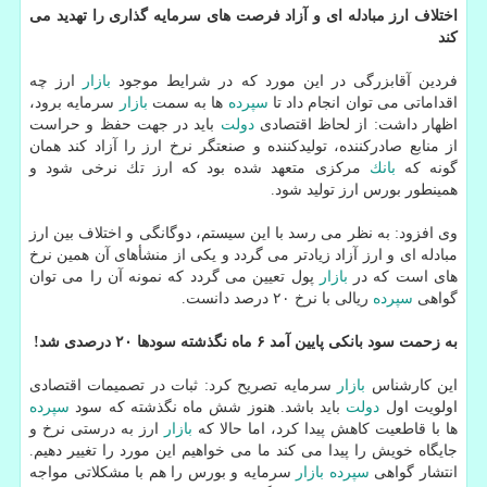
اختلاف ارز مبادله ای و آزاد فرصت های سرمایه گذاری را تهدید می
كند
فردین آقابزرگی در این مورد كه در شرایط موجود
بازار
ارز چه
اقداماتی می توان انجام داد تا
سپرده
ها به سمت
بازار
سرمایه برود،
اظهار داشت: از لحاظ اقتصادی
دولت
باید در جهت حفظ و حراست
از منابع صادركننده، تولیدكننده و صنعتگر نرخ ارز را آزاد كند همان
گونه كه
بانك
مركزی متعهد شده بود كه ارز تك نرخی شود و
همینطور بورس ارز تولید شود.
وی افزود: به نظر می رسد با این سیستم، دوگانگی و اختلاف بین ارز
مبادله ای و ارز آزاد زیادتر می گردد و یكی از منشأهای آن همین نرخ
های است كه در
بازار
پول تعیین می گردد كه نمونه آن را می توان
گواهی
سپرده
ریالی با نرخ ۲۰ درصد دانست.
به زحمت سود بانكی پایین آمد ۶ ماه نگذشته سودها ۲۰ درصدی شد!
این كارشناس
بازار
سرمایه تصریح كرد: ثبات در تصمیمات اقتصادی
اولویت اول
دولت
باید باشد. هنوز شش ماه نگذشته كه سود
سپرده
ها با قاطعیت كاهش پیدا كرد، اما حالا كه
بازار
ارز به درستی نرخ و
جایگاه خویش را پیدا می كند ما می خواهیم این مورد را تغییر دهیم.
انتشار گواهی
سپرده
بازار
سرمایه و بورس را هم با مشكلاتی مواجه