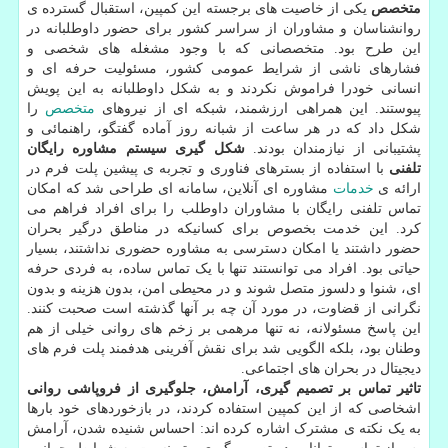
متخصص
یکی از خاصیت های برجسته این کمپین، استقبال گسترده ی
روانشناسان و مشاوران از سراسر کشور برای حضور داوطلبانه در
این طرح بود. متخصصانی که با وجود مشغله های شخصی و
فشارهای ناشی از شرایط عمومی کشور، مسئولیت حرفه ای و
انسانی خودرا فراموش نکردند و به شکل داوطلبانه به این پویش
پیوستند. این همراهی ارزشمند، شبکه ای از نیروهای
متخصص
را
شکل داد که در هر ساعت از شبانه روز آماده گفتگو، راهنمائی و
پشتیبانی از نیازمندان بودند.
شکل گیری سیستم مشاوره رایگان
تلفنی
با استفاده از بسترهای فناوری و تجربه ی پیشین پلت فرم در
ارائه ی
خدمات
مشاوره ای آنلاین، سامانه ای طراحی شد که امکان
تماس تلفنی رایگان با مشاوران داوطلب را برای افراد فراهم می
کرد. این خدمت بخصوص برای کسانیکه در مناطق درگیر بحران
حضور داشتند یا امکان دسترسی به مشاوره حضوری نداشتند، بسیار
حیاتی بود. افراد می توانستند تنها با یک تماس ساده، به فردی حرفه
ای، شنوا و دلسوز متصل شوند و در محیطی امن، بدون هزینه و بدون
نگرانی از قضاوت، در مورد آن چه بر آنها گذشته است صحبت کنند.
این پاسخ مسئولانه، نه تنها مرهمی بر زخم های روانی خیلی از هم
وطنان بود، بلکه الگویی شد برای نقش آفرینی هدفمند پلت فرم های
دیجیتال در بحران های اجتماعی.
تاثیر تماس بر تصمیم گیری، آرامش، جلوگیری از فروپاشی روانی
اشخاصی که از این کمپین استفاده کردند، در بازخوردهای خود بارها
به یک نکته ی مشترک اشاره کرده اند: احساس شنیده شدن، آرامش