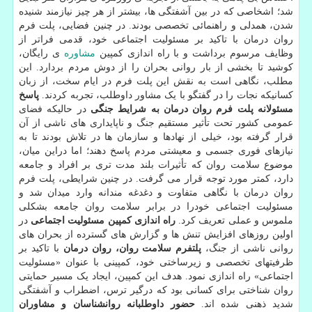
شد؛ اشخاصی که در بین آشفتگی ها، بیشتر از هر چیز نیازمند شنیده
شدن، همدلی و راهنمائی تخصصی بودند. در چنین فضایی، پلت فرم
روان درمان با تاکید بر مسئولیت اجتماعی خود، قدمی فراتر از
وظایف مرسوم برداشت و با راه اندازی کمپین
مشاوره
ی رایگان،
کوشید تا بخشی از بار روانی بحران را از دوش مردم بردارد. این
مطلب، نگاهی است به نقش این پلت فرم در ایام سخت، از زبان
کسانیکه نجات را در گفتگو با یک مشاور داوطلب، تجربه کردند.
پاسخ
مسئولانه پلت فرم روان درمان به شرایط جنگی
در حالیکه فضای
عمومی کشور تحت تأثیر مستقیم جنگ و ناپایداری های ناشی از آن
قرار گرفته بود، خیلی از نهادها و سازمان ها در تلاش بودند تا به
نیازهای فوری جسمی و معیشتی مردم پاسخ دهند؛ اما دراین میان،
موضوع سلامت روان که تأثیرات بلند مدت تری بر افراد و جامعه
دارد، کمتر مورد توجه قرار می گرفت. در چنین شرایطی، پلت فرم
روان درمان با نگاهی متفاوت و دغدغه مندانه وارد میدان شد و
مسئولیت اجتماعی خودرا در برابر سلامت روان جامعه بشکلی
ملموس و عملی تعریف کرد.
راه اندازی کمپین مسئولیت اجتماعی
در
اولین روزهای افزایش تنش ها و گزارش های گسترده از بحران های
روانی ناشی از جنگ،
پلتفرم سلامت روان،
روان درمان
با تاکید بر
ظرفیتهای تخصصی و زیرساختی خود، کمپینی با عنوان «مسئولیت
اجتماعی» راه اندازی نمود. هدف این کمپین، ایجاد یک مسیر حمایتی
روان شناختی برای کسانی بود که درگیر ترس، اضطراب و آشفتگی
شدید ذهنی شده اند.
حضور داوطلبانه روانشناسان و مشاوران