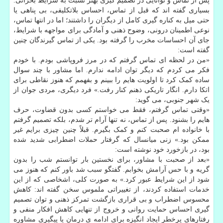
پس از تماس و توانایی در تصمیم گیری بهتر نسبت به شرایط بحرانی.
بسیاری گفته اند که قبل از تماس، احساس بلاتکلیفی، بی پناهی یا
حتی میل به کناره گیری کامل از دیگران را داشتند؛ اما در انتها تماس،
نوعی اطمینان درونی، وضوح ذهنی و آمادگی برای مواجهه با شرایط،
جای آن احساسات مخرب را گرفته بود. یکی از تماس گیرندگان چنین
گفته است:
«من در لحظه ای تماس گرفتم که در مرز فروپاشی بودم. با خودم
فکر می کردم که دیگر توان ادامه ندارم. اما مشاور با چند سوال
ساده کمک کرد تا اولویت هایم را ببینم و بفهمم که هنوز نقاطی برای
اتکا دارم. انگار تاریکی ذهنم کنار رفت.» فرد دیگری، مردی جوان از
یک شهر جنوبی، می گوید:
«وقتی تماس گرفتم، فقط می خواستم کسی بدون قضاوت، حرف
هایم را بشنود. پس از تماس، نه تنها آرام تر شدم، بلکه تصمیم گرفتم
با خانواده ام صحبت کنم و کمک بگیرم. قبلاً چنین چیزی برایم غیر
ممکن بود.» زنی میانسال که گرفتار حملات اضطرابی شدید شده
بود، در بازخورد خود نوشته است:
«بعد از صحبت با مشاور، برای نخستین بار توانستم شب را بدون
گریه و با حس آرامش بخوابم. گفتگو سبب شد باور کنم که هنوز می
شود از این شرایط عبور کرد.» به صورت کلی، اشخاصی که از این
خدمات استفاده کردند، از تغییراتی ملموس سخن گفته اند: کاهش
محسوس اضطراب و بی قراری بازگشت تمرکز ذهنی و توان تصمیم
گیری احساس حمایت روانی و خروج از تنهایی کاهش افکار منفی و
رفتارهای پرخطر ایجاد انگیزه برای ادامه ی درمان یا پیگیری مشاوره