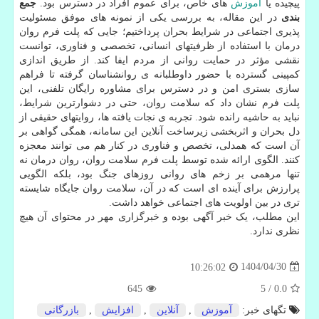
پیچیده یا
آموزش
های خاص، برای عموم افراد در دسترس بود.
جمع
بندی
در این مقاله، به بررسی یکی از نمونه های موفق مسئولیت
پذیری اجتماعی در شرایط بحران پرداختیم؛ جایی که پلت فرم روان
درمان با استفاده از ظرفیتهای انسانی، تخصصی و فناوری، توانست
نقشی مؤثر در حمایت روانی از مردم ایفا کند. از طریق اندازی
کمپینی گسترده با حضور داوطلبانه ی روانشناسان گرفته تا فراهم
سازی بستری امن و در دسترس برای مشاوره رایگان تلفنی، این
پلت فرم نشان داد که سلامت روان، حتی در دشوارترین شرایط،
نباید به حاشیه رانده شود. تجربه ی نجات یافته ها، روایتهای حقیقی از
دل بحران و اثربخشی زیرساخت آنلاین این سامانه، همگی گواهی بر
آن است که همدلی، تخصص و فناوری در کنار هم می توانند معجزه
کنند. الگوی ارائه شده توسط پلت فرم سلامت روان، روان درمان نه
تنها مرهمی بر زخم های روانی روزهای جنگ بود، بلکه الگویی
پرارزش برای آینده ای است که در آن، سلامت روان جایگاه شایسته
تری در بین اولویت های اجتماعی خواهد داشت.
این مطلب، یک خبر آگهی بوده و خبرگزاری مهر در محتوای آن هیچ
نظری ندارد.
1404/04/30
10:26:02
645
5
/
0.0
تگهای خبر:
آموزش
,
آنلاین
,
افزایش
,
بازرگانی