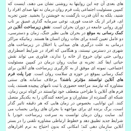
های بعدی آن چه این روایتها به روشنی نشان می دهند، اینست که
کمپین مسئولیت اجتماعی پلت فرم روان درمان نه تنها صدای افراد را
شنید، بلکه به آنان قدرت بازگشت به خویشتن را بخشید. چنین تجربه
ای، فراتر از یک خدمت فوری، نوعی سرمایه گذاری عمیق بر تاب
آوری روانی جامعه در دوران بحران است.
نقش زیرساخت آنلاین در
کمک رسانی به موقع
در بحران هایی نظیر جنگ، زمان و دسترسی،
دو عامل تعیین کننده برای نجات روان انسان ها هستند. زمانیکه مراکز
درمانی به علت درگیری های میدانی یا اختلال در زیرساخت های
شهری در دسترس نیستند، و هنگامی که افراد در شرایط اضطراری
روانی حتی توان خروج از خانه را ندارند، فناوری می تواند نقش
حیاتی ایفا کند. تجربه ی سایت روان درمان در کمپین مسئولیت
اجتماعی، نمونه ای موفق از به کارگیری زیرساخت های آنلاین برای
کمک رسانی بموقع در حوزه ی سلامت روان است.
چرا پلت فرم
های آنلاین توانستند مؤثرتر باشند؟
برخلاف سامانه های سنتی
مشاوره که نیازمند مراجعه حضوری یا ثبت نامهای پیچیده هستند، پلت
فرم های آنلاین با طراحی منعطف خود توانستند در کوتاه ترین زمان،
شبکه ای گسترده از مشاوران و مراجعه کنندگان را به یکدیگر متصل
کنند. این توانایی، بخصوص در زمان هایی که هر دقیقه تاثیر گذار
است، برگ برنده ای برای مواجهه با بحران های روانی بحساب می
آید. سایت روان درمان توانست به سرعت زیرساخت خودرا با
شرایط جدید تطبیق دهد و خطوط ارتباطی مشاوره تلفنی را در بستر
آنلاین سازمان دهی کند؛ امکانی که بدون احتیاج به نرم افزارهای